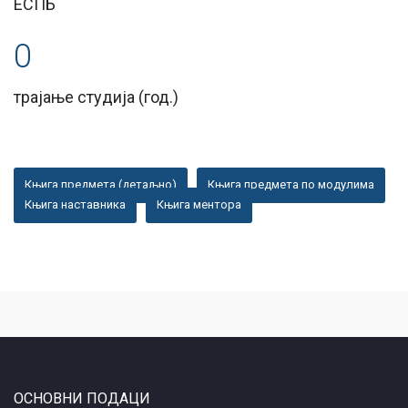
ЕСПБ
0
трајање студија (год.)
Књига предмета (детаљно)
Књига предмета по модулима
Књига наставника
Књига ментора
ОСНОВНИ ПОДАЦИ