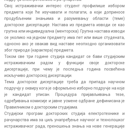
Свој истраживачки интерес студент профилише избором
предмета које ће изучавати и полагати, а који доприносе
продубљеним знањима и разумевању области (теме)
докторске дисертације. Настава из предмета изводи се као
групна или индивидуална (менторска). Групна настава изводи
се уколико на једном предмету има пет или више студената,
односно ако је овакав вид наставе неопходно организовати
због природе (карактера) предмета.
Током све три године студија кандидат се бави студијским
истраживачким радом у функцији своје докторске
дисертације, при чему је последња година посвећена
искључиво докторској дисертацији.
Тема докторске дисертације треба да припада научном
подручју у оквиру кога је оформљено изборно подручје на које
је кандидат уписан. Процедура пријављивања тезе,
одређивања комисије и јавне усмене одбране дефинисана је
Правилником о докторским студијама.
Студијски програм докторских студија електротехнике и
рачунарства има за циљ унапређење научног и технолошког
истраживачког рада, преношења знања на нове генерације