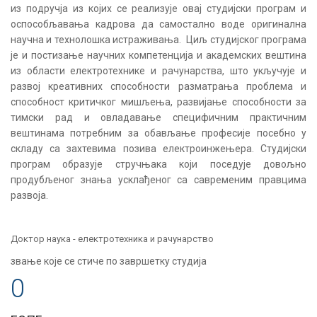
из подручја из којих се реализује овај студијски програм и
оспособљавања кадрова да самостално воде оригинална
научна и технолошка истраживања. Циљ студијског програма
је и постизање научних компетенција и академских вештина
из области електротехнике и рачунарства, што укључује и
развој креативних способности разматрања проблема и
способност критичког мишљења, развијање способности за
тимски рад и овладавање специфичним практичним
вештинама потребним за обављање професије посебно у
складу са захтевима позива електроинжењера. Студијски
програм образује стручњака који поседује довољно
продубљеног знања усклађеног са савременим правцима
развоја.
Доктор наука - електротехника и рачунарство
звање које се стиче по завршетку студија
0