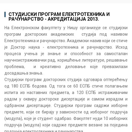
СТУДИЈСКИ ПРОГРАМ ЕЛЕКТРОТЕХНИКА И
РАЧУНАРСТВО - АКРЕДИТАЦИЈА 2013.
На Електронском факултету у Нишу организује се студијски
програм докторских академских студија под називом
Електротехника и рачунарство. Академски назив који се стиче
је Доктор наука - електротехника и рачунарство. Исход
процеса учења је знање и способност за самосталан
научноистраживачки рад, коришћење литературе, решавање
проблема, и креативно деловање које превазилази
досадашња знања.
Студијски програм докторских студија одговара оптерећењу
од 180 ЕСПБ бодова. Од тога се 60 ЕСПБ стиче полагањем
испита из наставних предмета, а 120 ЕСПБ истраживачим
радом у оквиру докторске дисертације и самом израдом и
одбраном дисертације. Студијски програм садржи изборне
предмете, који се бирају у зависности од изборног подручја
(модула), које је студент одабрао. Факултет нуди 10 изборних
подручја (модула) који садрже предмете везане за поједина
подручја електротехнике и рачунарства.