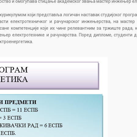
ерство и омогућава стицање академског звања мастер инжењер ел
урикулумом који представља логичан наставак студијског програм
асти електротехничког и рачунарског инжењерства, на масте
исане компетенције које их чине релевантним за тржиште рада,
жењер електротехнике и рачунарства. Поред дипломе, студенти 
ктроенергетика.