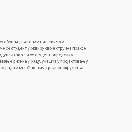
кса обавља, његовим циљевима и
е се студент у оквиру своје стручне праксе
одулом) за који се студент определио.
вање ризика у раду, учешће у пројектовању,
сом рада и могућностима радног окружења.