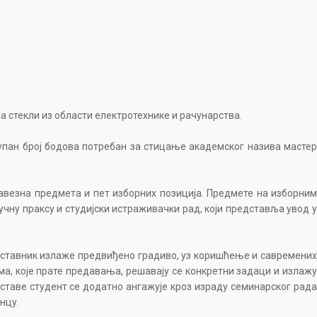
а стекли из области електротехнике и рачунарства.
купан број бодова потребан за стицање академског назива мастер
бавезна предмета и пет изборних позиција. Предмете на изборним
чну праксу и студијски истраживачки рад, који представља увод у
аставник излаже предвиђено градиво, уз коришћење и савремених
, које прате предавања, решавају се конкретни задаци и излажу
аставе студент се додатно ангажује кроз израду семинарског рада
нцу.