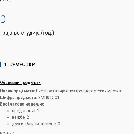
0
трајање студија (год.)
1. СЕМЕСТАР
Обавезни предмети
Назив предмета:
Експлоатација електроенергетских мрежа
Шифра предмета:
3MП01О01
Број часова недељно:
предавања: 2
вежбе: 2
други облици наставе: 0
ЕСПБ:
5