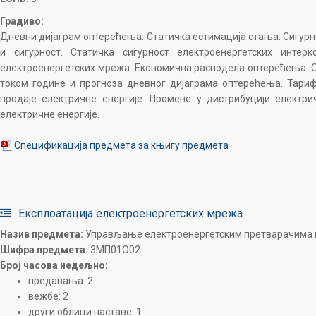
Градиво:
Дневни дијаграм оптерећења. Статичка естимација стања. Сигур
и сигурност. Статичка сигурност електроенергетских интерк
електроенергетских мрежа. Економична расподела оптерећења. О
током године и прогноза дневног дијаграма оптерећења. Тари
продаје електричне енергије. Промене у дистрибуцији електр
електричне енергије.
Спецификација предмета за књигу предмета
Експлоатација електроенергетских мрежа
Назив предмета:
Управљање електроенергетским претварачима 
Шифра предмета:
3MП01O02
Број часова недељно:
предавања: 2
вежбе: 2
други облици наставе: 1