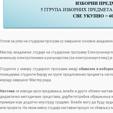
Услов за упис на студијски програм су завршене основне академске
Мастер академске студије на студијском програму Електроенерге
инжењер електротехнике и рачунарства (за електроенергетику) је
Студенти у оквиру студијског програма имају
обавезне и изборн
позицијама студенти бирају из групе предложених предмета саглас
израду завршног Мастер рада.
Настава
се изводи кроз предавања, вежбе и друге облике наста
дидактичко-методичких средстава, дајући потребна објашњења к
примери који додатно илуструју градиво. Вежбе могу да буду ауд
или пројекта. На овом нивоу студија наставни процес се обавља у