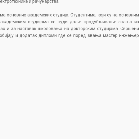
ектротехнике и рачунарства.
а основних академских студија. Студентима, који су на основним
р академским студијама се нуди даље продубљивање знања из
 као и за наставак школовања на докторским студијама. Свршени
добијају и додатак дипломи где се поред звања мастер инжењер