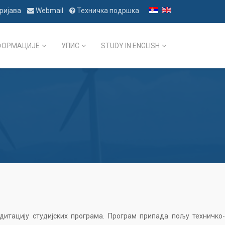
ријава
Webmail
Техничка подршка
ФОРМАЦИЈЕ
УПИС
STUDY IN ENGLISH
итацију студијских програма. Програм припада пољу техничко-