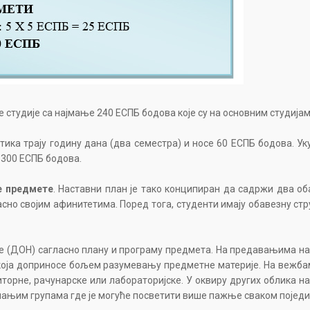
 студије са најмање 240 ЕСПБ бодова које су на основним студијам
тика трају годину дана (два семестра) и носе 60 ЕСПБ бодова. У
 300 ЕСПБ бодова.
е предмете
. Наставни план је тако конципиран да садржи два о
но својим афинитетима. Поред тога, студенти имају обавезну cтру
ве (ДОН) сагласно плану и програму предмета. На предавањима н
оја доприносе бољем разумевању предметне материје. На вежбама
иторне, рачунарске или лабораторијске. У оквиру других облика н
 мањим групама где је могуће посветити више пажње сваком поједи