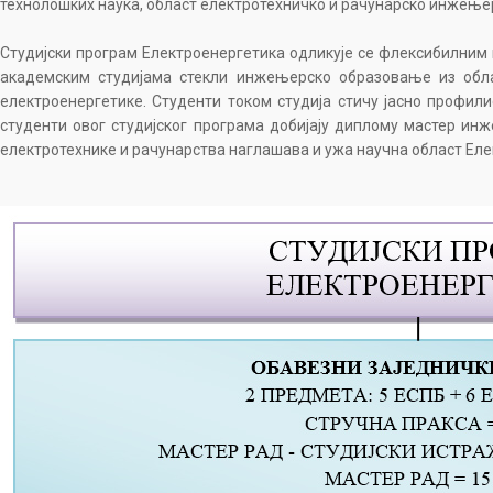
технолошких наука, област електротехничко и рачунарско инжењ
Студијски програм Електроенергетика одликује се флексибилним к
академским студијама стекли инжењерско образовање из обл
електроенергетике. Студенти током студија стичу јасно профил
студенти овог студијског програма добијају диплому мастер ин
електротехнике и рачунарства наглашава и ужа научна област Еле