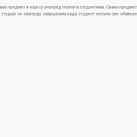
ваки предмет и која су унапред позната студентима. Сваки предмет
 студије се сматрају завршеним када студент испуни све обавезе