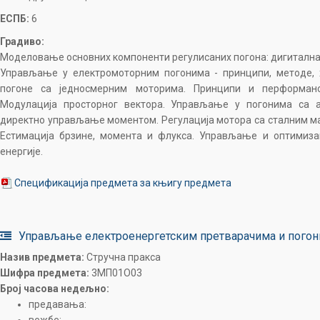
ЕСПБ:
6
Градиво:
Моделовање основних компоненти регулисаних погона: дигитална 
Управљање у електромоторним погонима - принципи, методе, 
погоне са једносмерним моторима. Принципи и перформанс
Модулација просторног вектора. Управљање у погонима са а
директно управљање моментом. Регулација мотора са сталним м
Естимација брзине, момента и флукса. Управљање и оптимиза
енергије.
Спецификација предмета за књигу предмета
Управљање електроенергетским претварачима и пого
Назив предмета:
Стручна пракса
Шифра предмета:
3MП01O03
Број часова недељно:
предавања: