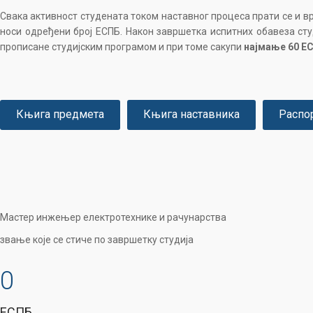
Свака активност студената током наставног процеса прати се и вр
носи одређени број ЕСПБ. Након завршетка испитних обавеза сту
прописане студијским програмом и при томе сакупи
најмање 60 Е
Књига предмета
Књига наставника
Распо
Мастер инжењер електротехнике и рачунарства
звање које се стиче по завршетку студија
0
ЕСПБ