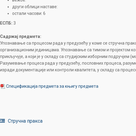
вежбе:
други облици наставе:
остали часови: 6
ЕСПБ:
3
Садржај предмета:
Упознавање са процесом рада у предузећу у коме се стручна пра
организационим јединицама. Упознавање са тимом и пројектом ком
прикључује, а који је у складу са студијским изборним подручјем (м
Разумевање процеса рада у предузећу, пословних процеса, разуме
изради документације или контроли квалитета, у складу са проце
Спецификација предмета за књигу предмета
Стручна пракса