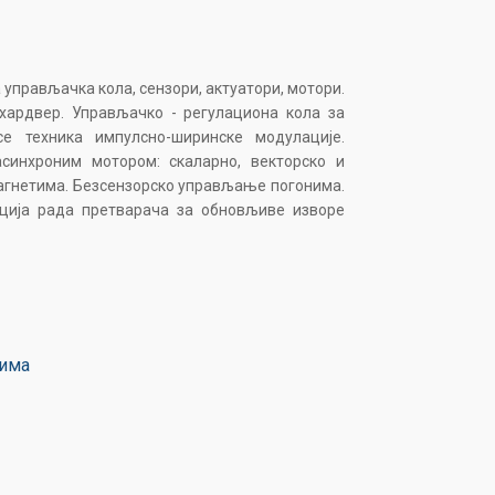
управљачка кола, сензори, актуатори, мотори.
хардвер. Управљачко - регулациона кола за
е техника импулсно-ширинске модулације.
синхроним мотором: скаларно, векторско и
агнетима. Безсензорско управљање погонима.
ција рада претварача за обновљиве изворе
нима