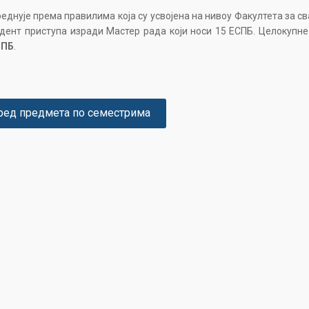
еднује према правилима која су усвојена на нивоу Факултета за с
дент приступа изради Mастер рада који носи 15 ЕСПБ. Целокупне
СПБ
.
ред предмета по семестрима