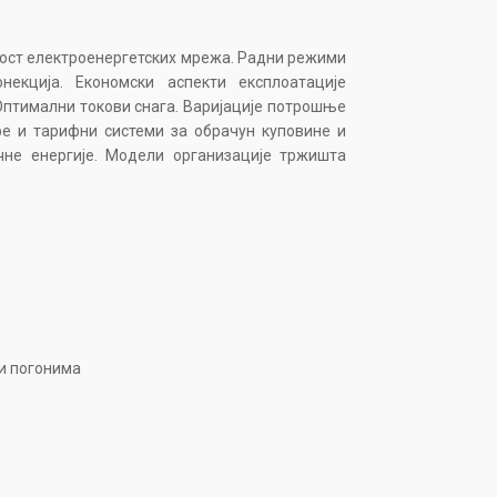
ност електроенергетских мрежа. Радни режими
онекција. Економски аспекти експлоатације
птимални токови снага. Варијације потрошње
фе и тарифни системи за обрачун куповине и
ичне енергије. Модели организације тржишта
и погонима