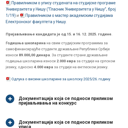
Правилником о упису студената на студијске програме
Универзитета у Нишу (“Гласник Универзитета у Нишу”, број
1/19)
и
Правилником о мастер академским студијама
Електронског факултета у Нишу
.
Пријављивање кандидата је од 15. и 16. 12. 2025. године
.
Годишња школарина
на свим студијским програмима за
самофинансирајуће студенте држављане Републике Србије
износи
89.000,00 динара
. За студенте стране држављане
годишња школарина износи
2.000 евра
за студије на српском
језику, односно
4.000 евра
за студије на енглеском језику.
Одлука о висини школарине за школску 2025/26. годину
Документација која се подноси приликом
пријављивања на конкурс
Документација која се подноси приликом
уписа