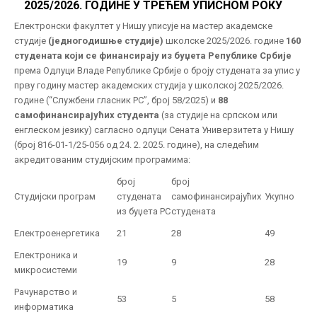
2025/2026. ГОДИНЕ У ТРЕЋЕМ УПИСНОМ РОКУ
Електронски факултет у Нишу уписује на мастер академске
студије
(једногодишње студије)
школске 2025/2026. године
160
студената који се финансирају из буџета Републике Србије
према Одлуци Владе Републике Србије о броју студената за упис у
прву годину мастер академских студија у школској 2025/2026.
године (“Службени гласник РС”, број 58/2025) и
88
самофинансирајућих студента
(за студије на српском или
енглеском језику) сагласно одлуци Сената Универзитета у Нишу
(број 816-01-1/25-056 од 24. 2. 2025. године), на следећим
акредитованим студијским програмима:
број
број
Студијски програм
студената
самофинансирајућих
Укупно
из буџета РС
студената
Електроенергетика
21
28
49
Електроника и
19
9
28
микросистеми
Рачунарство и
53
5
58
информатика