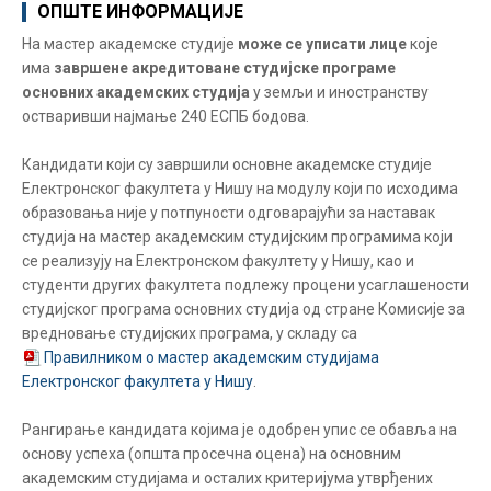
ОПШТЕ ИНФОРМАЦИЈЕ
На мастер академске студије
може се уписати лице
које
има
завршене акредитоване студијске програме
основних академских студија
у земљи и иностранству
остваривши најмање 240 ЕСПБ бодова.
Кандидати који су завршили основне академске студије
Електронског факултета у Нишу на модулу који по исходима
образовања није у потпуности одговарајући за наставак
студија на мастер академским студијским програмима који
се реализују на Електронском факултету у Нишу, као и
студенти других факултета подлежу процени усаглашености
студијског програма основних студија од стране Комисије за
вредновање студијских програма, у складу са
Правилником о мастер академским студијама
Електронског факултета у Нишу
.
Рангирање кандидата којима је одобрен упис се обавља на
основу успеха (општа просечна оцена) на основним
академским студијама и осталих критеријума утврђених