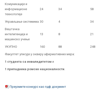
Комуникације и
информационе
24
34
58
технологије
Управљање системима
30
4
34
Вештачка
интелигенција и
13
8
21
машинско учење
УКУПНО
160
88
248
Факултет уписује у оквиру афирмативних мера:
1 студента са инвалидитетом
и
1 припадника ромске националности
.
Преузмите конкурс као пдф документ