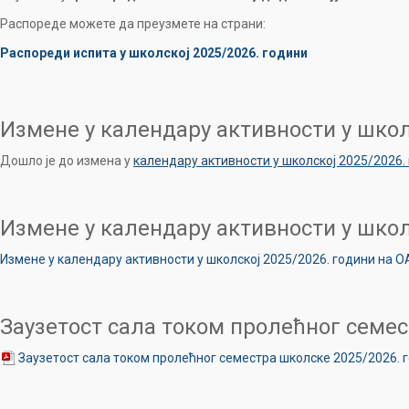
Распореде можете да преузмете на страни:
Распореди испита у школској 2025/2026. години
Измене у календару активности у школ
Дошло је до измена у
календару активности у школској 2025/2026.
Измене у календару активности у школ
Измене у календару активности у школској 2025/2026. години на О
Заузетост сала током пролећног семес
Заузетост сала током пролећног семестра школске 2025/2026. 