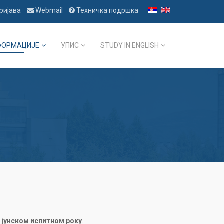
ријава
Webmail
Техничка подршка
ФОРМАЦИЈЕ
УПИС
STUDY IN ENGLISH
у јунском испитном року
.