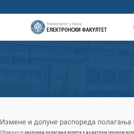
Измене и допуне распореда полагања и
Објављен је
распоред полагања испита у додатном јунском исп