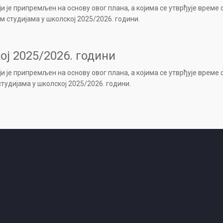
оји је припремљен на основу овог плана, а којима се утврђује врeм
 студијама у школској 2025/2026. години.
ј 2025/2026. години
оји је припремљен на основу овог плана, а којима се утврђује врeм
тудијама у школској 2025/2026. години.