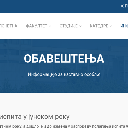
П
ПОЧЕТНА
ФАКУЛТЕТ
СТУДИЈЕ
КАТЕДРЕ
ИН
ОБАВЕШТЕЊА
Информације за наставно особље
спита у јунском року
итном року
, а дошло је и до
измена
у распореду полагања испита