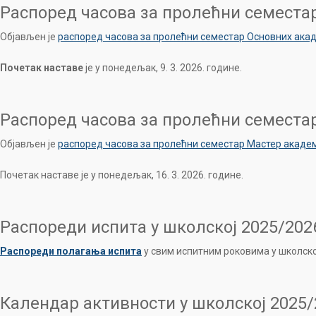
Распоред часова за пролећни семеста
Објављен је
распоред часова за пролећни семестар Основних акад
Почетак наставе
је у понедељак, 9. 3. 2026. године.
Распоред часова за пролећни семеста
Објављен је
распоред часова за пролећни семестар Мастер академ
Почетак наставе је у понедељак, 16. 3. 2026. године.
Распореди испита у школској 2025/202
Распореди полагања испита
у свим испитним роковима у школско
Календар активности у школској 2025/