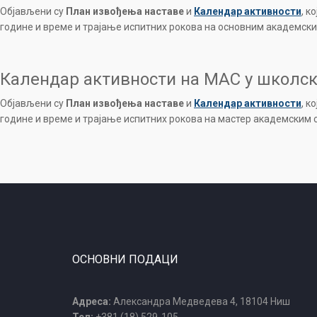
Објављени су
План извођења наставе
и
Календар активности
, к
године и време и трајање испитних рокова на основним академским
Календар активности на МАС у школско
Објављени су
План извођења наставе
и
Календар активности
, к
године и време и трајање испитних рокова на мастер академским с
ОСНОВНИ ПОДАЦИ
Адреса:
Александра Медведева 4, 18104 Ниш