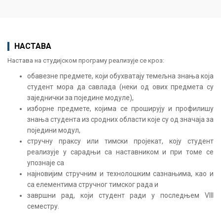
НАСТАВА
Настава на студијском програму реализује се кроз:
обавезне предмете, који обухватају темељна знања која
студент мора да савлада (неки од ових предмета су
заједнички за поједине модуле),
изборне предмете, којима се проширују и профилишу
знања студента из сродних области које су од значаја за
поједини модул,
стручну праксу или тимски пројекат, коју студент
реализује у сарадњи са наставником и при томе се
упознаје са
најновијим стручним и технолошким сазнањима, као и
са елементима стручног тимског рада и
завршни рад, који студент ради у последњем VIII
семестру.