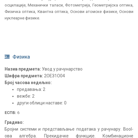
осцилације, Механички таласи, Фотометрија, Геометријска оптика,
Физичка оптика, Квантна оптика, Основи атомске физике, Основи
нуклеарне физике.
Физика
Назив предмета:
Увод у рачунарство
Шифра предмета:
2ОЕЗ1О04
Број часова недељно:
предавања: 2
вежбе: 2
други облици наставе: 0
ЕСПБ:
6
Градиво:
Бројни системи и представљање података у рачунару. Bool-
ова алгебра. Прекидачке функције. Комбинационе