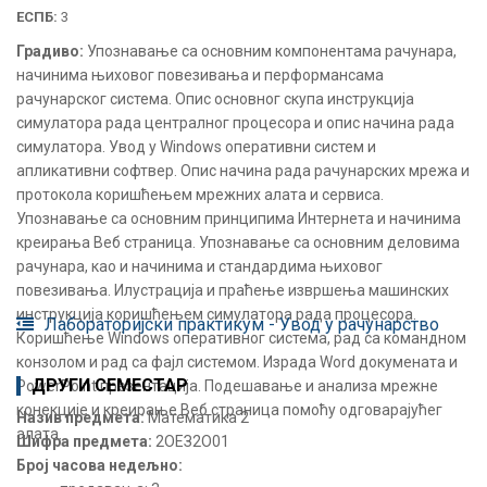
ЕСПБ:
3
Градиво:
Упознавање са основним компонентама рачунара,
начинима њиховог повезивања и перформансама
рачунарског система. Опис основног скупа инструкција
симулатора рада централног процесора и опис начина рада
симулатора. Увод у Windows оперативни систем и
апликативни софтвер. Опис начина рада рачунарских мрежа и
протокола коришћењем мрежних алата и сервиса.
Упознавање са основним принципима Интернета и начинима
креирања Веб страница. Упознавање са основним деловима
рачунара, као и начинима и стандардима њиховог
повезивања. Илустрација и праћење извршења машинских
инструкција коришћењем симулатора рада процесора.
Лабораторијски практикум - Увод у рачунарство
Коришћење Windows оперативног система, рад са командном
конзолом и рад са фајл системом. Израда Word докумената и
ДРУГИ СЕМЕСТАР
PowerPoint презентација. Подешавање и анализа мрежне
конекције и креирање Веб страница помоћу одговарајућег
Назив предмета:
Математика 2
алата.
Шифра предмета:
2ОЕЗ2О01
Број часова недељно: