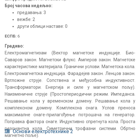
Број часова недељно:
предавања: 3
вежбе: 2
други облици наставе: 0
ЕСПБ:
6
Градиво:
Електромагнетизам (Вектор магнетске индукције. Био-
Саваров закон. Магнетски флукс. Амперов закон. Магнетске
карактеристике материјала. Гранични услови. Магнетска кола.
Електромагнетска индукција. Фарадејев закон. Ленцов закон.
Вртложне струје. Сопствена и међусобна индуктивност.
Трансформатори. Енергија и силе у магнетском пољу).
Наизменичне струје (Простопериодични режим. Импеданса.
Решавање кола у временском домену. Решавање кола у
комплексном домену. Комплексна снага. Услов преноса
максималне снаге-прилагођење потрошача на генератор.
Поправка фактора снаге. Индуктивно спрегнута кола. Проста
резонантна кола. Симетрични трофазни системи. Обртно
Основи електротехнике 2
магнетно поље).