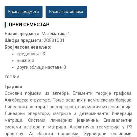
Књига предмета
Књига наставника
ПРВИ СЕМЕСТАР
Назив предмета:
Математика 1
Шифра предмета:
2ОЕЗ1О01
Број часова недељно:
предавања: 3
вежбе: 3
други облици наставе: 0
ЕСПБ:
6
Градиво:
Основни појмови из алгебре. Елементи теорије графова.
Алгебарске структуре. Поље реалних и комплексних бројева.
Линеарни простори. Простор просто-периодичних осцилација.
Линеарни оператори, матрице и детерминанте. Инверзија
матрица. Системи линеарних једначина. Еквивалентни
системи вектора и матрица. Аналитичка геометрија у Р3
простору. Алгебарски полиноми. Хурвицови полиноми.