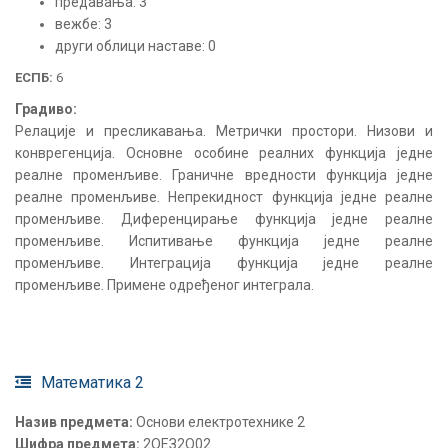
предавања: 3
вежбе: 3
други облици наставе: 0
ЕСПБ:
6
Градиво:
Релације и пресликавања. Метрички простори. Низови и
конврегенција. Основне особине реалних функција једне
реалне променљиве. Граничне вредности функција једне
реалне променљиве. Непрекидност функција једне реалне
променљиве. Диференцирање функција једне реалне
променљиве. Испитивање функција једне реалне
променљиве. Интеграција функција једне реалне
променљиве. Примене одређеног интеграла.
Математика 2
Назив предмета:
Основи електротехнике 2
Шифра предмета:
2ОЕЗ2О02