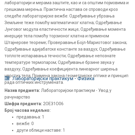
лабораторији и мерама заштите, као и са општим појмовима и
грешкама мерења. Практична настава се спроводи кроз
следеће лабораторијске вежбе: Одређивање убрзања
Земљине теже помоћу математичког клатна; Одређивање
Јунговог модула еластичности жице; Одређивање момента
инерције тела помоћу торзионог клатна и применом
Штајнерове теореме; Проверавање Бојл-Мариотовог закона;
Одређивање адијабатске константе за ваздух; Одређивање
топлоте испаравања течности; Одређивање непознате
температуре термопаром; Одређивање брзине звука у
ваздуху; Одређивање коефицијента линеарног ширења
чврстих тела; Примена закона геометријске оптике и принцип
Лабораторијски практикум - Физика
рада оптичких инструмената.
Назив предмета:
Лабораторијски практикум - Увод у
рачунарство
Шифра предмета:
2ОЕЗ1О06
Број часова недељно:
предавања: 1
вежбе: 0
други облици наставе: 1