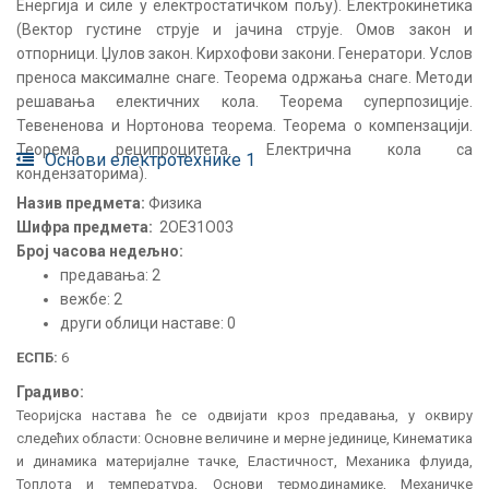
Енергија и силе у електростатичком пољу). Електрокинетика
(Вектор густине струје и јачина струје. Омов закон и
отпорници. Џулов закон. Кирхофови закони. Генератори. Услов
преноса максималне снаге. Теорема одржања снаге. Методи
решавања електичних кола. Теорема суперпозиције.
Тевененова и Нортонова теорема. Теорема о компензацији.
Теорема реципроцитета. Електрична кола са
Основи електротехнике 1
кондензаторима).
Назив предмета:
Физика
Шифра предмета:
2ОЕЗ1О03
Број часова недељно:
предавања: 2
вежбе: 2
други облици наставе: 0
ЕСПБ:
6
Градиво:
Теоријска настава ће се одвијати кроз предавања, у оквиру
следећих области: Основне величине и мерне јединице, Кинематика
и динамика материјалне тачке, Еластичност, Механика флуида,
Топлота и температура, Основи термодинамике, Механичке