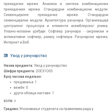
прекидачке мреже. Анализа и синтеза комбинационих
прекидачких мрежа. Стандардни комбинациони модули.
Секвенцијалне прекидачке мреже. Стандардни
секвенцијални модули. Архитектура рачунара. Организација
централног процесора и елементи асемблерског језика.
Улазно-излазни уређаји. Софтвер рачунара - сисремски и
апликативни софтвер, развој софтвера. Рачунарске мреже,
Интернет и Веб.
Увод у рачунарство
Назив предмета:
Увод у рачунарство
Шифра предмета:
2ОЕЗ1О05
Број часова недељно:
предавања: 1
вежбе: 0
други облици наставе: 1
ЕСПБ:
3
Градиво:
Упознавање студената са правилима рада у