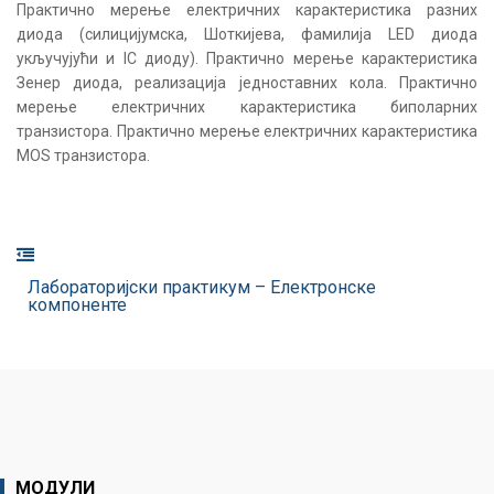
Практично мерење електричних карактеристика разних
диода (силицијумска, Шоткијева, фамилија LED диода
укључујући и IC диоду). Практично мерење карактеристика
Зенер диода, реализација једноставних кола. Практично
мерење електричних карактеристика биполарних
транзистора. Практично мерење електричних карактеристика
MOS транзистора.
Лабораторијски практикум – Електронске
компоненте
МОДУЛИ