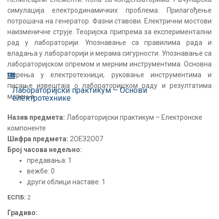
симулација електродинамичких проблема. Прилагођење
потрошача на генератор. Фазни ставови. Електрични мостови
наизменичне струје. Теоријска припрема за експериментални
рад у лабораторији. Упознавање са правилима рада и
владања у лабораторији и мерама сигурности. Упознавање са
лабораторијском опремом и мерним инструментима. Oсновна
мерења у електротехници, руковање инструментима и
писање извештаја о лабораторијском раду и резултатима
Лабораторијски практикум – Основи
мерења.
електротехнике
Назив предмета:
Лабораторијски практикум – Електронске
компоненте
Шифра предмета:
2ОЕЗ2О07
Број часова недељно:
предавања: 1
вежбе: 0
други облици наставе: 1
ЕСПБ:
2
Градиво: