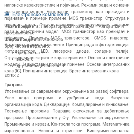
напонске карактеристике и појачање. Режими рада и основни
електрични модел. Биполарни транзистор као прекидач и
Електронске компоненте
појачавач и примери примене. MOS транзистор. Структура и
принцип рада. Струјно-напонске карактеристике, режими
Назив предмета:
Лабораторијски практикум – Алгоритми и
рада и електрични модел. MOS транзистор као прекидач и
програмирање
појачавач. Примене MOS транзистора. CMOS инвертор.
Шифра предмета:
2ОЕЗ2О05
Оптоелектронске компоненте. Принцип рада и фотодетекција.
Број часова недељно:
Фотодетектори, LED, ласерске диоде, соларне ћелије.
предавања: 1
Структуре и електричне карактеристике. Основни електрични
вежбе: 0
модели. Једноставни примери примене. Основи интегрисаних
други облици наставе: 1
кола (IC). Принципи интеграције. Врсте интегрисаних кола.
ЕСПБ:
2
Градиво:
Упознавање са савременим окружењима за развој софтвера.
Унос кода програма и уређивање кода. Визуална
организација кода. Декларације. Компајлирање и линковање.
Тестирање програма. Подршка окружења за дебагирање
програма. Програмирање у C-у. Упознавање са окружењем.
Променљиве и изрази. Контрола тока програма. Математичка
израчунавања. Низови и стрингови. Вишедимензионална