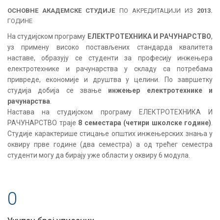
ОСНОВНЕ АКАДЕМСКЕ СТУДИЈЕ
ПО АКРЕДИТАЦИЈИ ИЗ
2013.
ГОДИНЕ
На студијском програму
ЕЛЕКТРОТЕХНИКА И РАЧУНАРСТВО
,
уз примену високо постављених стандарда квалитета
наставе, образују се студенти за професију инжењера
електротехнике и рачунарства у складу са потребама
привреде, економије и друштва у целини. По завршетку
студија добија се звање
инжењер електротехнике и
рачунарства
.
Настава на студијском програму ЕЛЕКТРОТЕХНИКА И
РАЧУНАРСТВО траје
8 семестара (четири школске године)
.
Студије карактерише стицање општих инжењерских знања у
оквиру прве године (два семестра) а од трећег семестра
студенти могу да бирају уже области у оквиру 6 модула.
0