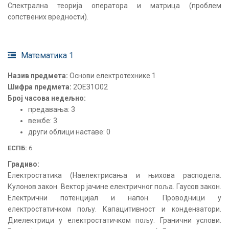
Спектрална теорија оператора и матрица (проблем
сопствених вредности).
Математика 1
Назив предмета:
Основи електротехнике 1
Шифра предмета:
2ОЕЗ1О02
Број часова недељно:
предавања: 3
вежбе: 3
други облици наставе: 0
ЕСПБ:
6
Градиво:
Електростатика (Наелектрисања и њихова расподела.
Кулонов закон. Вектор јачине електричног поља. Гаусов закон.
Електрични потенцијал и напон. Проводници у
електростатичком пољу. Капацитивност и кондензатори.
Диелектрици у електростатичком пољу. Гранични услови.