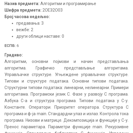
Назив предмета:
Алгоритми и програмирање
Шифра предмета:
2ОЕЗ2О03
Број часова недељно:
предавања: 3
вежбе: 2
други облици наставе: 0
ЕСПБ:
6
Градиво:
Алгоритми, основни појмови и начин представљања
алгоритма. Графичко представљање алгоритама.
Управљачке структуре. Угњеждене управљачке структуре.
Типови и структуре података. Основни типови података.
Структурни типови података: линеарни, нелинеарни. Примери
алгоритама. Програмски језик C. Фазе у развоју C програма.
Азбука C-а и структура програма. Типови података у C-у.
Константе. Оператори. Приоритет оператора. Структура C
програма и ф-ја main. Стандардни улаз и излаз. Контрола тока
програма. Низови и матрице. Декомпозиција и функције у C-у.
Пренос параметара. Параметри функције main. Рекурзивне