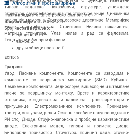
функције. Стандардна библиотека C функција. Изведени
Алгоритми и програмирање
типови података: показивачи, структуре, угнеждене
структуре, самореференцирајуће структуре, уније. Динамичка
Назив предмета:
Електронске компоненте
алокација меморије. Препроцесорске директиве. Меморијске
Шифра предмета:
2ОЕЗ2О04
класе идентификатора. Стрингови. Низови показивача,
Број часова недељно:
матрица стрингова. Улаз, излаз и рад са фајловима.
предавања: 2
Текстуални и бинарни фајлови.
вежбе: 2
други облици наставе: 0
ЕСПБ:
6
Градиво:
Увод. Пасивне компоненте. Компоненте са изводима и
компоненте за површинско монтирање (SMD). Кућишта.
Лемљење компонената. Једнослојне, вишеслојне и штампане
плоче за површинску монтажу. Врсте и карактеристике
отпорника, кондензатора и калемова. Трансформатори и
пригушнице. Електромеханичке компоненте. Прекидачи,
тастери, осигурачи, релеи. Основне особине полупроводника и
PN спој. Диоде. Струјно-напонска и пробојне карактеристике
диоде. Електрични модел, типови и примена диода.
Биполарни транзистор. Структура, принцип рада, струјно-