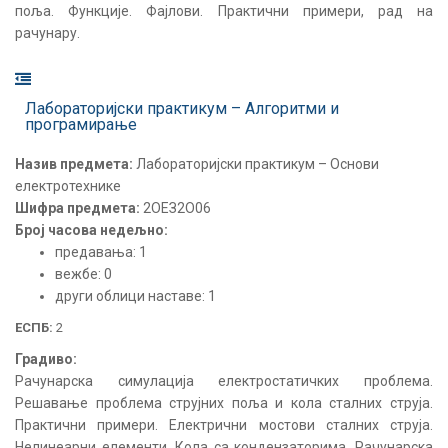
поља. Функције. Фајлови. Практични примери, рад на
рачунару.
Лабораторијски практикум – Алгоритми и
програмирање
Назив предмета:
Лабораторијски практикум – Основи
електротехнике
Шифра предмета:
2ОЕЗ2О06
Број часова недељно:
предавања: 1
вежбе: 0
други облици наставе: 1
ЕСПБ:
2
Градиво:
Рачунарска симулација електростатичких проблема.
Решавање проблема струјних поља и кола сталних струја.
Практични примери. Електрични мостови сталних струја.
Нелинеарни елементи. Кола са кондензаторима. Рачунарска