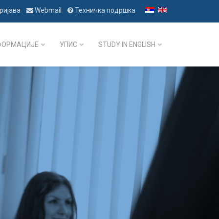
ријава
Webmail
Техничка подршка
ФОРМАЦИЈЕ
УПИС
STUDY IN ENGLISH