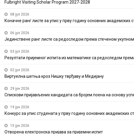
Fulbright Visiting Scholar Program 2027-2028
08 јул 2026
Коначне ранг листе за упис у прву годину основних академских с
06 јул 2026
Jединствене ранг листе са редоследом према стеченом укупном
03 јул 2026
Резултати пријемног испита из математике са редоследом према
02 јул 2026
Виртуелна шетња кроз Нишку тврђаву и Медијану
29 јун 2026
Спискови пријављених кандидата са бројем поена на основу ус
19 јун 2026
Конкурс за упис студената у прву годину основних академских с
15 јун 2026
Отворена електронска пријава за пријемни испит