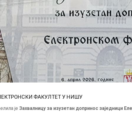
ЛЕКТРОНСКИ ФАКУЛТЕТ У НИШУ
делила је
Захвалницу за изузетан допринос заједници Ел