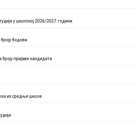
тудија у школској 2026/2027. години
 броју бодова
 броју пријаве кандидата
пеха из средње школе
тудија