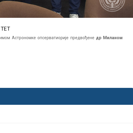
ЛТЕТ
а тимом Астрономке опсерватиорије предвођене
др Миланом