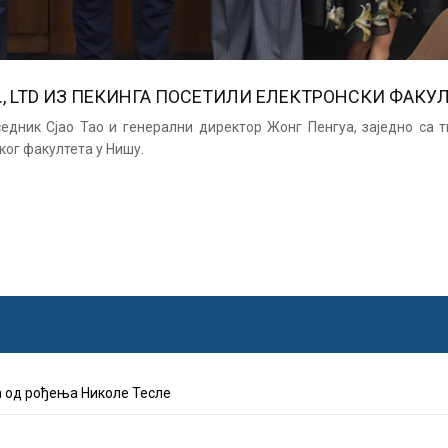
., LTD ИЗ ПЕКИНГА ПОСЕТИЛИ ЕЛЕКТРОНСКИ ФАКУ
седник Сјао Тао и генерални директор Жонг Пенгуа, заједно с
ког факултета у Нишу.
 од рођења Николе Тесле