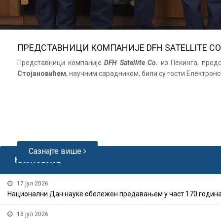
ПРЕДСТАВНИЦИ КОМПАНИЈЕ DFH SATELLITE CO
Представници компаније
DFH Satellite Co.
из Пекинга, пред
Стојановићем
, научним сарадником, били су гости Електронс
Сазнајте више
НАЈНОВИЈЕ
17 јул 2026
Национални Дан науке обележен предавањем у част 170 година
16 јул 2026