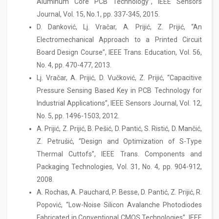
Aluminum Core PCB Technology”, IEEE Sensors
Journal, Vol. 15, No.1, pp. 337-345, 2015.
D. Danković, Lj. Vračar, A. Prijić, Z. Prijić, “An
Electromechanical Approach to a Printed Circuit
Board Design Course”, IEEE Trans. Education, Vol. 56,
No. 4, pp. 470-477, 2013.
Lj. Vračar, A. Prijić, D. Vučković, Z. Prijić, “Capacitive
Pressure Sensing Based Key in PCB Technology for
Industrial Applications”, IEEE Sensors Journal, Vol. 12,
No. 5, pp. 1496-1503, 2012.
A. Prijić, Z. Prijić, B. Pešić, D. Pantić, S. Ristić, D. Mančić,
Z. Petrušić, “Design and Optimization of S-Type
Thermal Cuttofs”, IEEE Trans. Components and
Packaging Technologies, Vol. 31, No. 4, pp. 904-912,
2008.
А. Rochas, А. Pauchard, P. Besse, D. Pantić, Z. Prijić, R.
Popović, “Low-Noise Silicon Avalanche Photodiodes
Fabricated in Conventional CMOS Technologies”, IEEE