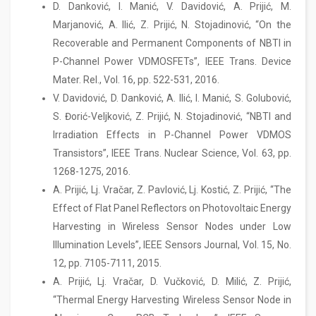
D. Danković, I. Manić, V. Davidović, A. Prijić, M.
Marjanović, A. Ilić, Z. Prijić, N. Stojadinović, “On the
Recoverable and Permanent Components of NBTI in
P-Channel Power VDMOSFETs”, IEEE Trans. Device
Mater. Rel., Vol. 16, pp. 522-531, 2016.
V. Davidović, D. Danković, A. Ilić, I. Manić, S. Golubović,
S. Đorić-Veljković, Z. Prijić, N. Stojadinović, “NBTI and
Irradiation Effects in P-Channel Power VDMOS
Transistors”, IEEE Trans. Nuclear Science, Vol. 63, pp.
1268-1275, 2016.
A. Prijić, Lj. Vračar, Z. Pavlović, Lj. Kostić, Z. Prijić, “The
Effect of Flat Panel Reflectors on Photovoltaic Energy
Harvesting in Wireless Sensor Nodes under Low
Illumination Levels”, IEEE Sensors Journal, Vol. 15, No.
12, pp. 7105-7111, 2015.
A. Prijić, Lj. Vračar, D. Vučković, D. Milić, Z. Prijić,
“Thermal Energy Harvesting Wireless Sensor Node in