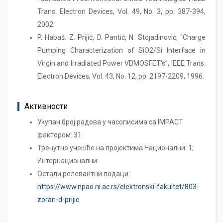
Trans. Electron Devices, Vol. 49, No. 3, pp. 387-394,
2002.
P. Habaš. Z. Prijić, D. Pantić, N. Stojadinović, “Charge
Pumping Characterization of SiO2/Si Interface in
Virgin and Irradiated Power VDMOSFET's”, IEEE Trans.
Electron Devices, Vol. 43, No. 12, pp. 2197-2209, 1996.
Активности
Укупан број радова у часописима са IMPACT
фактором: 31
Тренутно учешће на пројектима Национални: 1;
Интернационални:
Остали релевантни подаци:
https://www.npao.ni.ac.rs/elektronski-fakultet/803-
zoran-d-prijic