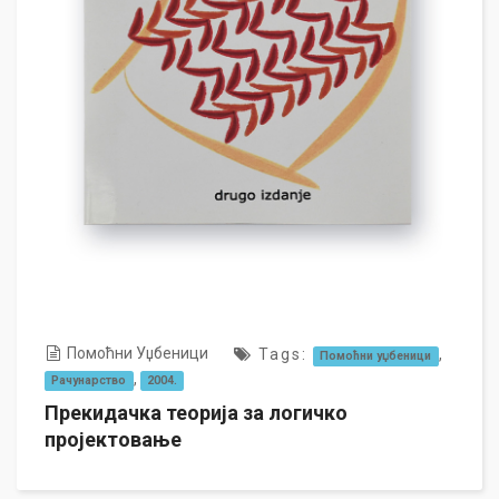
Помоћни Уџбеници
Tags:
,
Помоћни уџбеници
,
Рачунарство
2004.
Прекидачка теорија за логичко
пројектовање