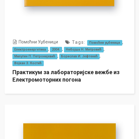
Помоћни Уџбеници
Tags:
,
Помоћни уџбеници
,
,
,
Електроенергетика
2004.
Небојша Н. Митровић
,
,
Милутин П. Петронијевић
Борислав И. Јефтенић
Војкан З. Костић
Практикум за лабораторијске вежбе из
Електромоторних погона