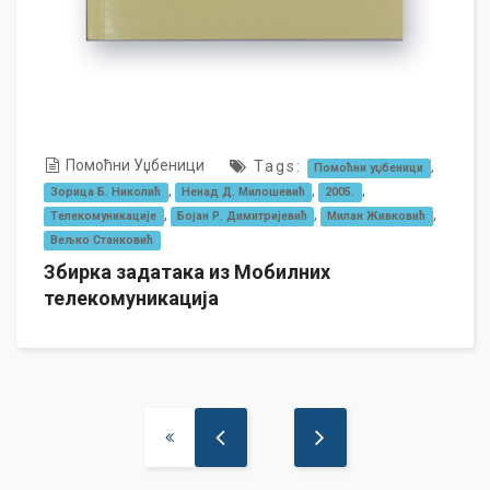
Помоћни Уџбеници
Tags:
,
Помоћни уџбеници
,
,
,
Зорица Б. Николић
Ненад Д. Милошевић
2005.
,
,
,
Телекомуникације
Бојан Р. Димитријевић
Милан Живковић
Вељко Станковић
Збирка задатака из Мобилних
телекомуникација