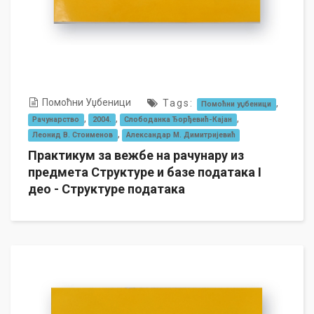
Помоћни Уџбеници
Tags:
,
Помоћни уџбеници
,
,
,
Рачунарство
2004.
Слободанка Ђорђевић-Кајан
,
Леонид В. Стоименов
Александар М. Димитријевић
Практикум за вежбе на рачунару из
предмета Структуре и базе података I
део - Структуре података