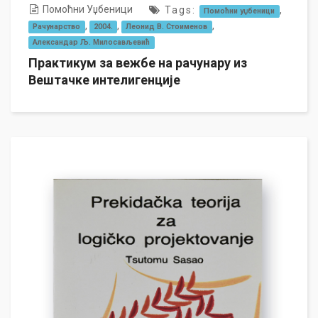
Помоћни Уџбеници
Tags:
,
Помоћни уџбеници
,
,
,
Рачунарство
2004.
Леонид В. Стоименов
Александар Љ. Милосављевић
Практикум за вежбе на рачунару из
Вештачке интелигенције