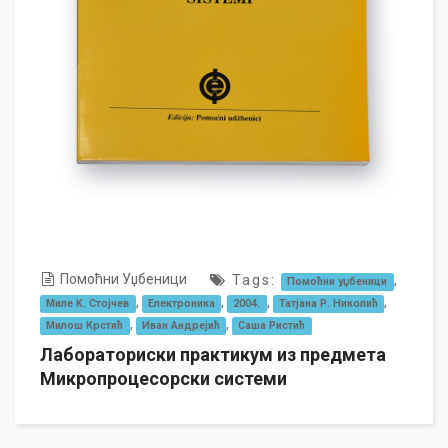
Помоћни Уџбеници
Tags:
,
Помоћни уџбеници
,
,
,
,
Миле K. Стојчев
Електроника
2004.
Татјана Р. Николић
,
,
Милош Крстић
Иван Андрејић
Саша Ристић
Лабораториски практикум из предмета
Микропроцесорски системи