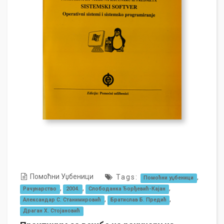
Помоћни Уџбеници
Tags:
,
Помоћни уџбеници
,
,
,
Рачунарство
2004.
Слободанка Ђорђевић-Кајан
,
,
Александар С. Станимировић
Братислав Б. Предић
Драган Х. Стојановић