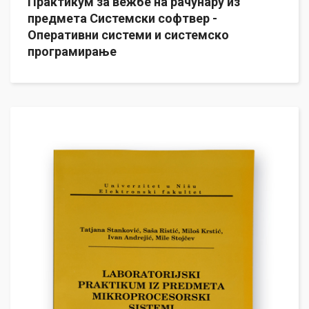
Практикум за вежбе на рачунару из
предмета Системски софтвер -
Оперативни системи и системско
програмирање