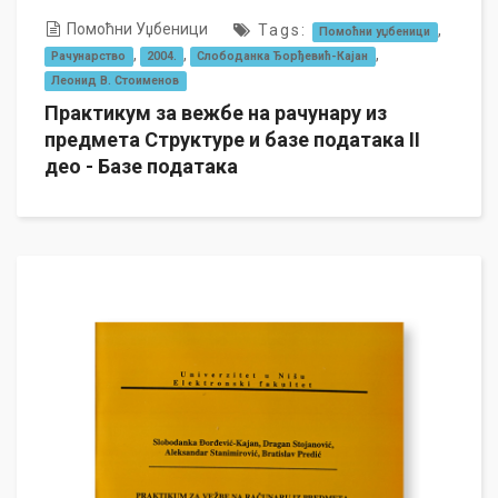
Помоћни Уџбеници
Tags:
,
Помоћни уџбеници
,
,
,
Рачунарство
2004.
Слободанка Ђорђевић-Кајан
Леонид В. Стоименов
Практикум за вежбе на рачунару из
предмета Структуре и базе података II
део - Базе података