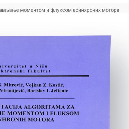
рављање моментом и флуксом асинхроних мотора