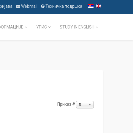
ријава
Webmail
Техничка подршка
ФОРМАЦИЈЕ
УПИС
STUDY IN ENGLISH
Приказ #
5