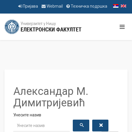
Пријава
Webmail
Техничка подршка
Александар М.
Димитријевић
Унесите назив