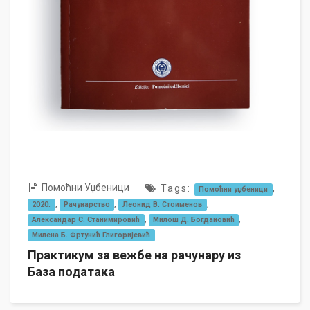
Помоћни Уџбеници
Tags:
,
Помоћни уџбеници
,
,
,
2020.
Рачунарство
Леонид В. Стоименов
,
,
Александар С. Станимировић
Милош Д. Богдановић
Милена Б. Фртунић Глигоријевић
Практикум за вежбе на рачунару из
База података