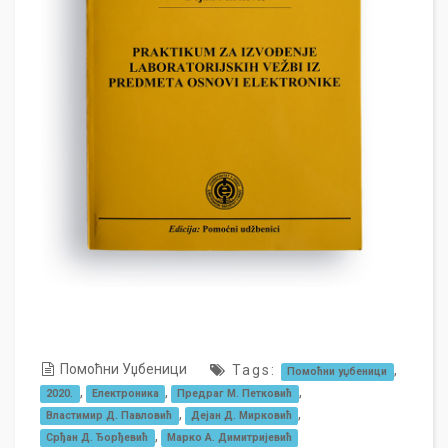
Помоћни Уџбеници
Tags:
,
Помоћни уџбеници
,
,
,
2020.
Електроника
Предраг М. Петковић
,
,
Властимир Д. Павловић
Дејан Д. Мирковић
,
Срђан Д. Ђорђевић
Марко А. Димитријевић