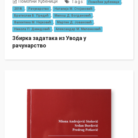
Помоћни Уџбеници
Tags:
,
Помоћни уџбеници
,
,
,
2018.
Рачунарство
Наталија М. Стојановић
,
,
Братислав Б. Предић
Милош Д. Богдановић
,
,
Валентина М. Нејковић
Мартин Д. Јовановић
,
Никола П. Давидовић
Александар М. Миленковић
Збирка задатака из Увода у
рачунарство