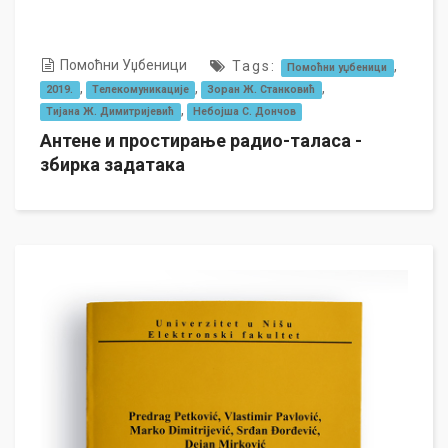
Помоћни Уџбеници
Tags:
,
Помоћни уџбеници
,
,
,
2019.
Телекомуникације
Зоран Ж. Станковић
,
Тијана Ж. Димитријевић
Небојша С. Дончов
Антене и простирање радио-таласа -
збирка задатака