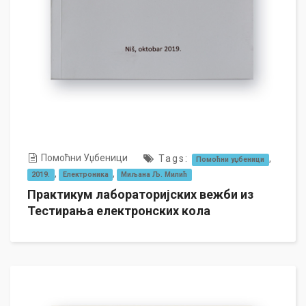
Помоћни Уџбеници
Tags:
,
Помоћни уџбеници
,
,
2019.
Електроника
Миљана Љ. Милић
Практикум лабораторијских вежби из
Тестирања електронских кола