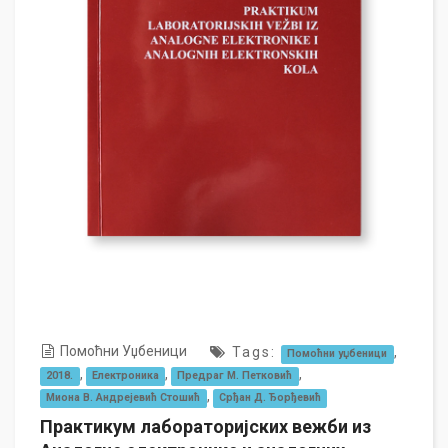
Помоћни Уџбеници
Tags:
,
Помоћни уџбеници
,
,
,
2018.
Електроника
Предраг М. Петковић
,
Миона В. Андрејевић Стошић
Срђан Д. Ђорђевић
Практикум лабораторијских вежби из