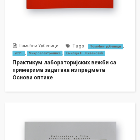
Помоћни Уџбеници
Tags:
,
Помоћни уџбеници
,
,
2021.
Микроелектроника
Емилија Н. Живановић
Практикум лабораторијских вежби са
примерима задатака из предмета
Основи оптике