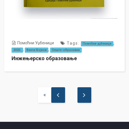
Помоћни Уџбеници
Tags:
,
Помоћни уџбеници
,
,
2020.
Ванче Бојков
Опште-образовни
Инжењерско образовање