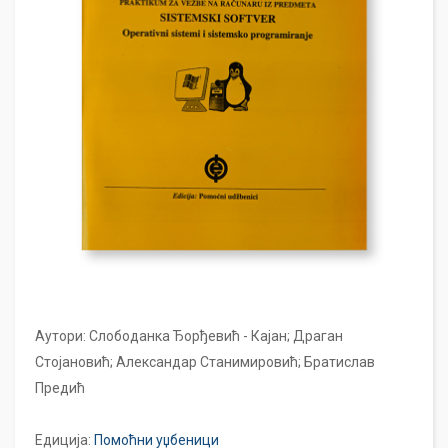
Аутори: Слободанка Ђорђевић - Кајан; Драган
Стојановић; Александар Станимировић; Братислав
Предић
Едиција:
Помоћни уџбеници