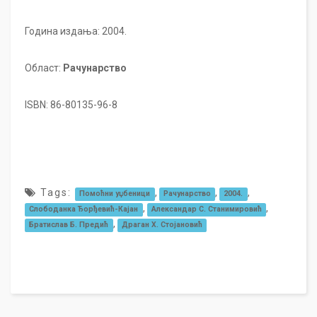
Година издања: 2004.
Област:
Рачунарство
ISBN: 86-80135-96-8
Tags:
,
,
,
Помоћни уџбеници
Рачунарство
2004.
,
,
Слободанка Ђорђевић-Кајан
Александар С. Станимировић
,
Братислав Б. Предић
Драган Х. Стојановић