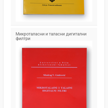
Микроталасни и таласни дигитални
филтри