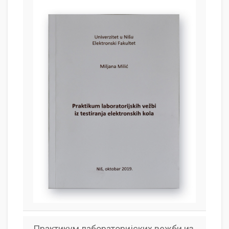
Практикум лабораторијских вежби из