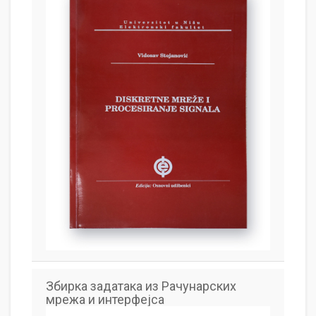
Збирка задатака из Рачунарских
мрежа и интерфејса