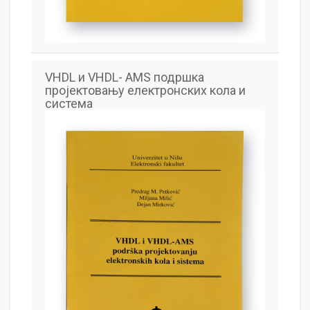
VHDL и VHDL- AMS подршка
пројектовању електронских кола и
система