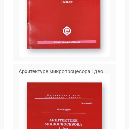
Архитектуре микропроцесора I део