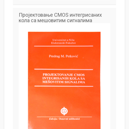
Пројектовање CMOS интегрисаних
кола са мешовитим сигналима