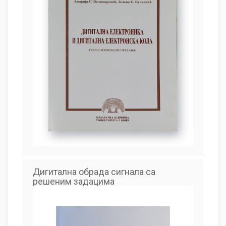
Дигитална обрада сигнала са
решеним задацима