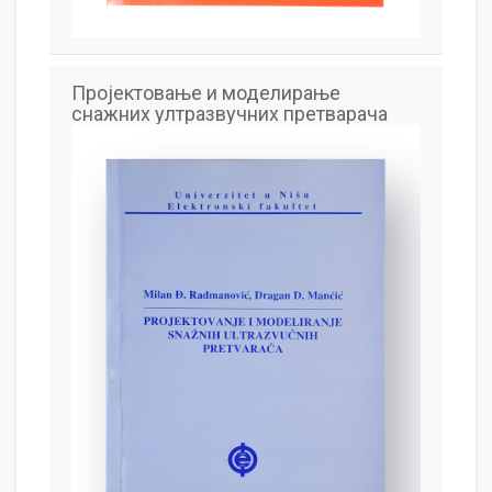
Пројектовање и моделирање
снажних ултразвучних претварача