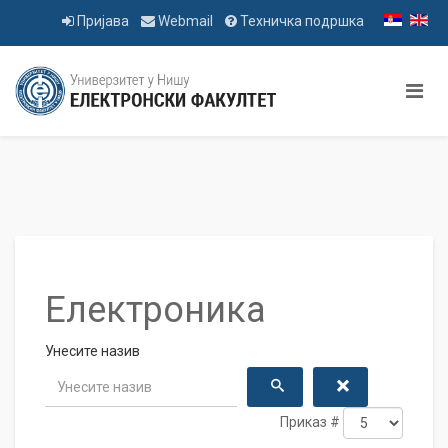
Пријава
Webmail
Техничка подршка
Електроника
Унесите назив
Приказ #