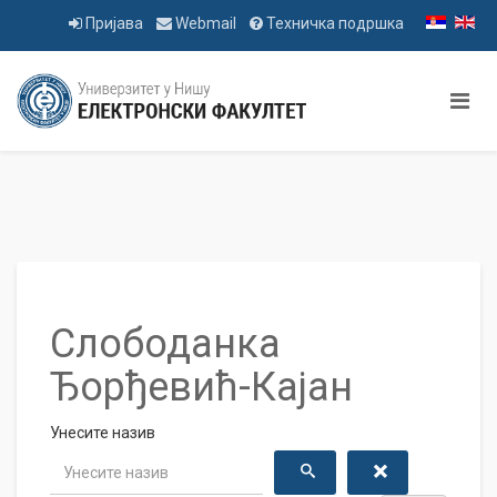
Пријава
Webmail
Техничка подршка
Слободанка
Ђорђевић-Кајан
Унесите назив