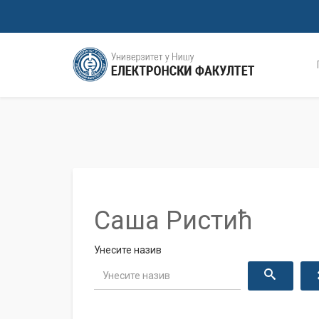
Саша Ристић
Унесите назив