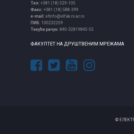
Тел:
+381 (18) 529-105
Факс:
+381 (18) 588-399
e-mail:
efinfo@elfak.ni.ac.rs
ПИБ:
100232259
Текући рачун:
840-32819845-55
ФАКУЛТЕТ НА ДРУШТВЕНИМ МРЕЖАМА
© ЕЛЕКТ