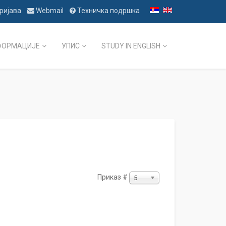
ријава
Webmail
Техничка подршка
ФОРМАЦИЈЕ
УПИС
STUDY IN ENGLISH
Приказ #
5