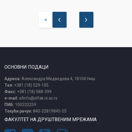
ОСНОВНИ ПОДАЦИ
Адреса:
Александра Медведева 4, 18104 Ниш
Тел:
+381 (18) 529-105
Факс:
+381 (18) 588-399
e-mail:
efinfo@elfak.ni.ac.rs
ПИБ:
100232259
Текући рачун:
840-32819845-55
ФАКУЛТЕТ НА ДРУШТВЕНИМ МРЕЖАМА