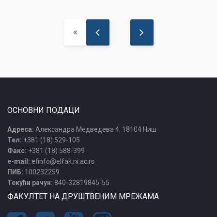
ОСНОВНИ ПОДАЦИ
Адреса:
Александра Медведева 4, 18104 Ниш
Тел:
+381 (18) 529-105
Факс:
+381 (18) 588-399
e-mail:
efinfo@elfak.ni.ac.rs
ПИБ:
100232259
Текући рачун:
840-32819845-55
ФАКУЛТЕТ НА ДРУШТВЕНИМ МРЕЖАМА