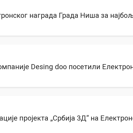
ронског награда Града Ниша за најбо
мпаније Desing doo посетили Електро
ције пројекта „Србија 3Д“ на Електро