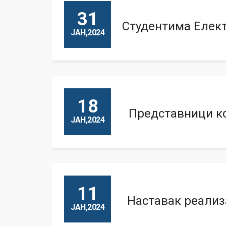
31
Студентима Елект
ЈАН,2024
18
Представници ко
ЈАН,2024
11
Наставак реализа
ЈАН,2024