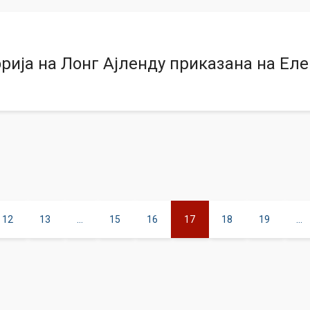
рија на Лонг Ајленду приказана на Ел
12
13
...
15
16
17
18
19
...