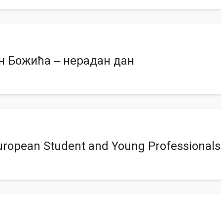
н Божића ‒ нерадан дан
ropean Student and Young Professional