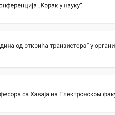
онференција „Корак у науку“
одина од открића транзистора” у орган
и
есора са Хаваја на Електронском фак