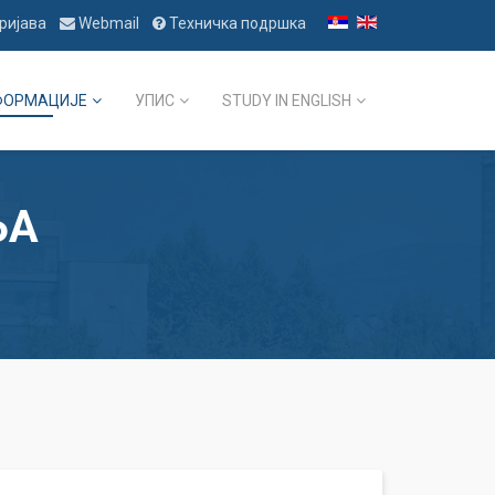
ријава
Webmail
Техничка подршка
ФОРМАЦИЈЕ
УПИС
STUDY IN ENGLISH
ЊА