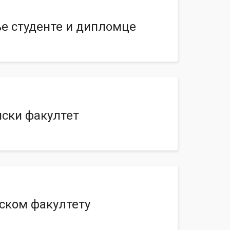
ље студенте и дипломце
нски факултет
нском факултету