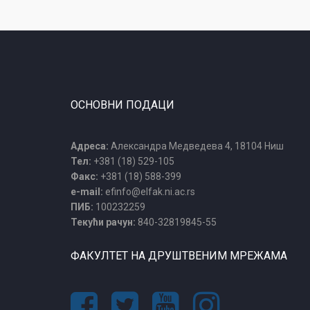
ОСНОВНИ ПОДАЦИ
Адреса:
Александра Медведева 4, 18104 Ниш
Тел:
+381 (18) 529-105
Факс:
+381 (18) 588-399
e-mail:
efinfo@elfak.ni.ac.rs
ПИБ:
100232259
Текући рачун:
840-32819845-55
ФАКУЛТЕТ НА ДРУШТВЕНИМ МРЕЖАМА