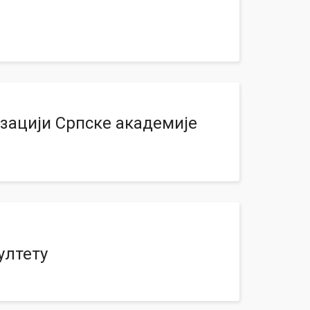
изацији Српске академије
ултету