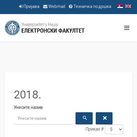
Пријава
Webmail
Техничка подршка
2018.
Унесите назив
Приказ #