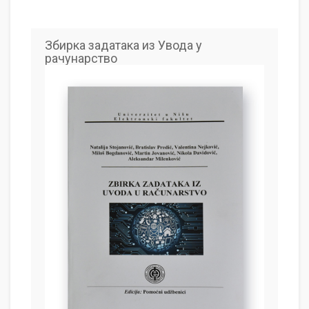
Збирка задатака из Увода у
рачунарство