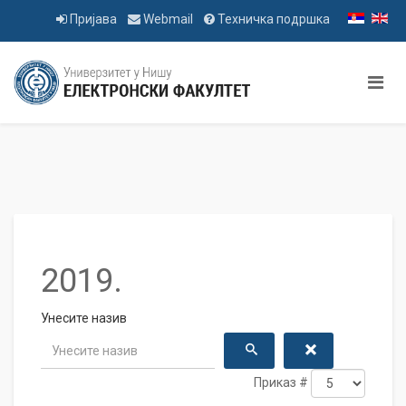
Пријава
Webmail
Техничка подршка
2019.
Унесите назив
Приказ #