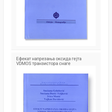
Ефекат напрезања оксида гејта
VDMOS транзистора снаге