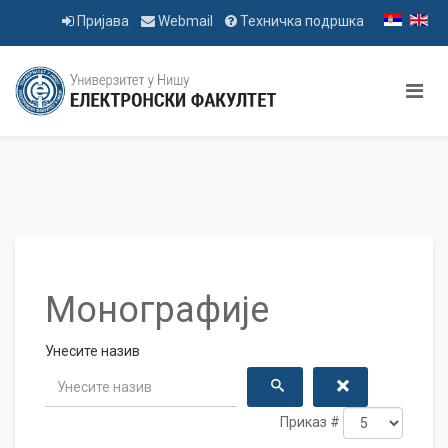
Пријава
Webmail
Техничка подршка
Монографије
Унесите назив
Приказ #