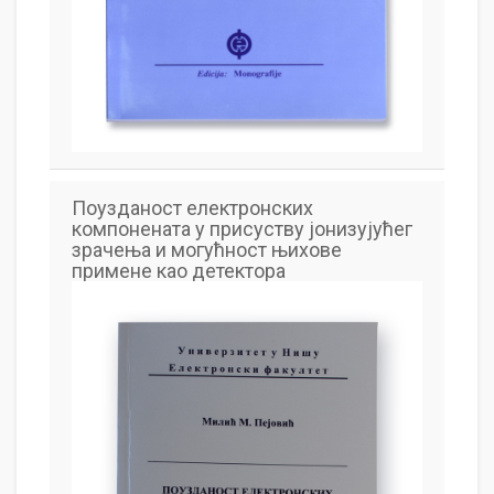
Поузданост електронских
компонената у присуству јонизујућег
зрачења и могућност њихове
примене као детектора