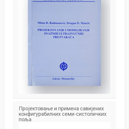
Пројектовање и примена савијених
конфигурабилних семи-систоличких
поља