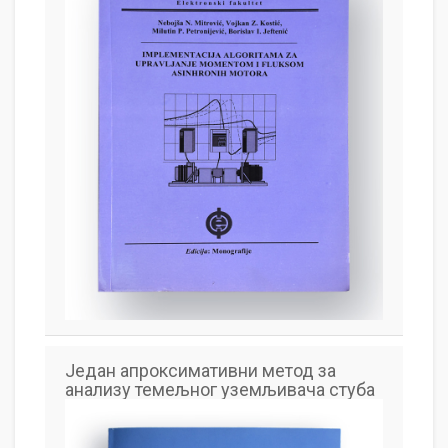
Један апроксимативни метод за
анализу темељног уземљивача стуба