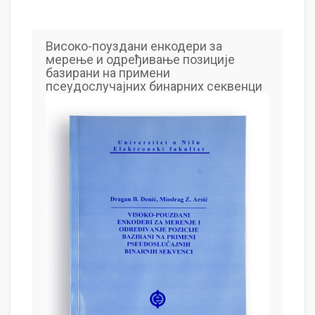
Високо-поуздани енкодери за
мерење и одређивање позиције
базирани на примени
псеудослучајних бинарних секвенци