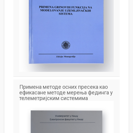
Примена методе осних пресека као
ефикасане методе мерења фединга у
телеметријским системима