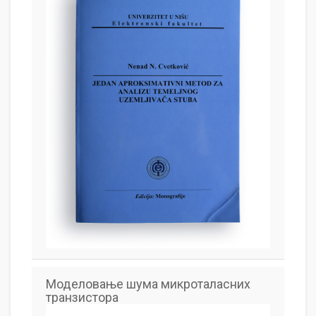
Моделовање шума микроталасних
транзистора