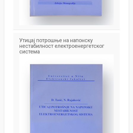
Утицај потрошње на напонску
нестабилност електроенергетског
система