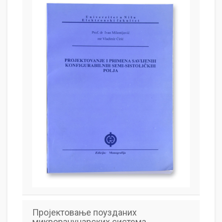
Пројектовање поузданих
микрорачунарских система