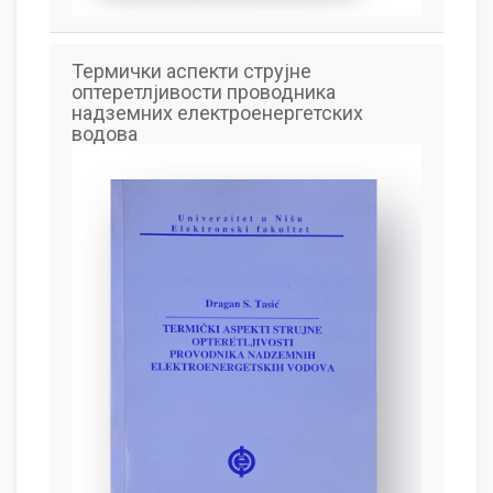
Термички аспекти струјне
оптеретлјивости проводника
надземних електроенергетских
водова