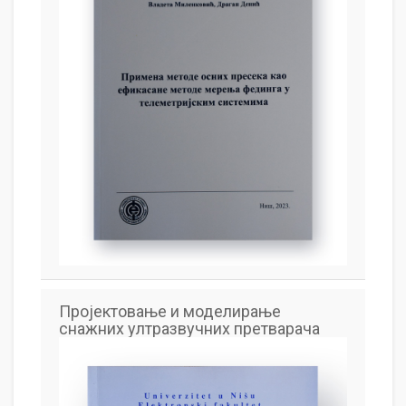
Пројектовање и моделирање
снажних ултразвучних претварача