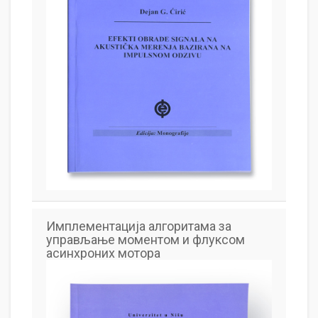
Имплементација алгоритама за
управљање моментом и флуксом
асинхроних мотора