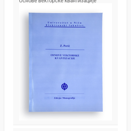
Основе векторске квантизације