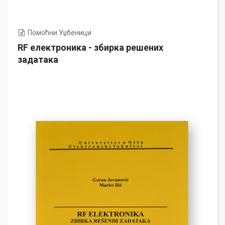
Помоћни Уџбеници
RF електроника - збирка решених
задатака