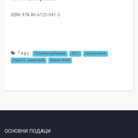
ISBN: 978-86-6125-041-5
Tags:
,
,
,
Помоћни уџбеници
2011.
Електроника
,
Горан С. Јовановић
Марко Илић
ОСНОВНИ ПОДАЦИ