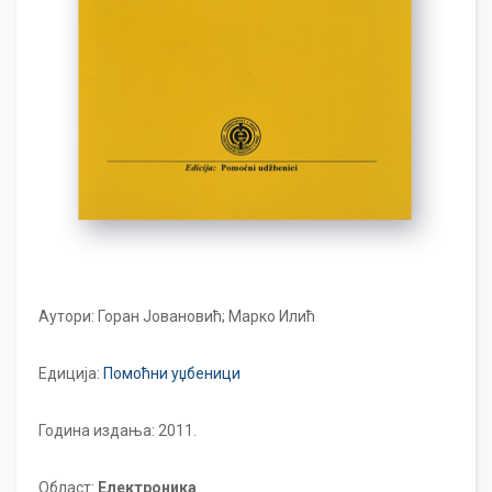
Аутори: Горан Јовановић; Марко Илић
Едиција:
Помоћни уџбеници
Година издања: 2011.
Област:
Електроника