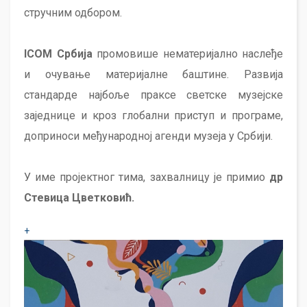
стручним одбором.
ICOM Србија
промовише нематеријално наслеђе
и очување материјалне баштине. Развија
стандарде најбоље праксе светске музејске
заједнице и кроз глобални приступ и програме,
доприноси међународној агенди музеја у Србији.
У име пројектног тима, захвалницу је примио
др
Стевица Цветковић.
+