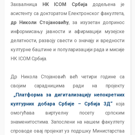
Захвалница
НК ICOM Србија
додељена је
асистенту са докторатом Електронског факултета,
др Николи Стојановићу
, за изузетан допринос
информисању јавности и афирмацији музејске
делатности, развоју свести о значају и вредности
културне баштине и популаризацији рада и мисије
НК ICOM Србија.
Др Никола Стојановић већ четири године са
својим сарадницима ради на пројекту
„Платформа за дигитализацију непокретних
културних добара Србије – Србија 3Д“
која
омогућава виртуелну посету српским
знаменитостима. Запослени на нашем факултету
спроводе овај пројекат уз подршку Министарства