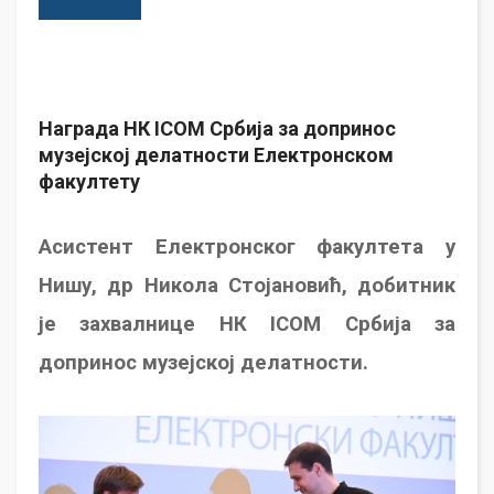
Награда НК ICOM Србија за допринос
музејској делатности Електронском
факултету
Асистент Електронског факултета у
Нишу, др Никола Стојановић, добитник
је захвалнице НК ICOM Србија за
допринос музејској делатности.