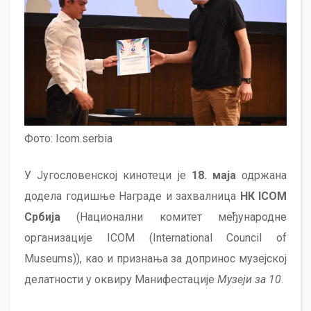
Фото: Icom.serbia
У Југословенској кинотеци је
18. маја
одржана
додела годишње Награде и захвалница
НК ICOM
Србија
(Национални комитет међународне
организације ICOM (International Council of
Museums)), као и признања за допринос музејској
делатности у оквиру Манифестације
Музеји за 10
.