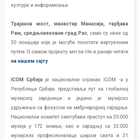
културе и информисања.
Трајанов мост, манастир Манасија, тврђава
Рам, средњовековни град Рас
, само су неке од
30 локација које је могуће посетити виртуелним
путем. О самом пројекту могли сте и раније читати
на нашем сајту
.
ICOM Србија
је национални огранак ICOM -а у
Републици Србији, представља пут ка глобалној
музејској заједници и једино је музејско
удружење са фокусом на међународној сарадњи.
Национални комитет омогућава приступ ка 20.000
музеја у 172 земље, као и сарадњу са 32.000
музејских професионалаца широм света и 31