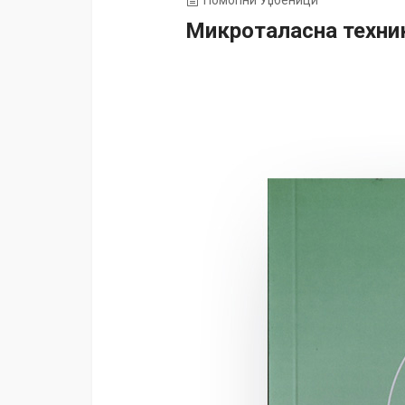
Помоћни Уџбеници
Микроталасна техник