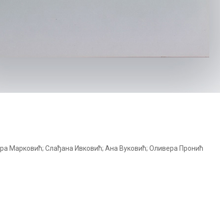
ра Марковић; Слађана Ивковић; Ана Вуковић; Оливера Пронић