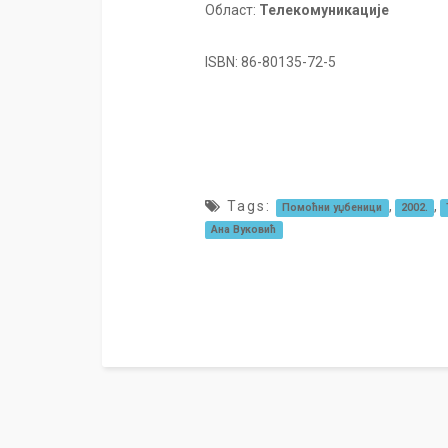
Област:
Телекомуникације
ISBN: 86-80135-72-5
Tags:
,
,
Помоћни уџбеници
2002.
Ана Вуковић