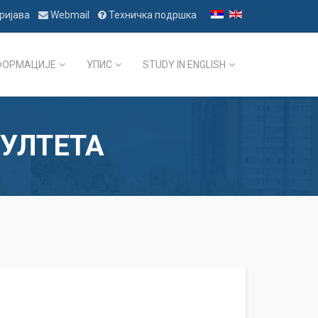
ријава
Webmail
Техничка подршка
ФОРМАЦИЈЕ
УПИС
STUDY IN ENGLISH
УЛТЕТА