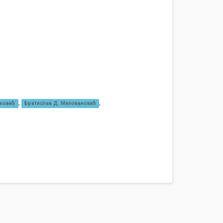
,
,
ковић
Братислав Д. Миловановић