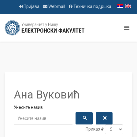
Пријава
Webmail
Техничка подршка
Ана Вуковић
Унесите назив
Приказ #