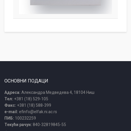
ОСНОВНИ ПОДАЦИ
Адреса:
Александра Медведева 4, 18104 Ниш
Тел:
+381 (18) 529-105
Факс:
+381 (18) 588-399
e-mail:
efinfo@elfak.ni.ac.rs
ПИБ:
100232259
Текући рачун:
840-32819845-55