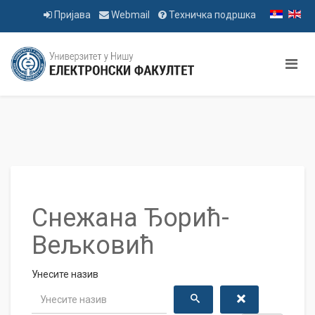
Пријава
Webmail
Техничка подршка
Снежана Ђорић-
Вељковић
Унесите назив