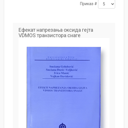
Приказ #
Ефекат напрезања оксида гејта
VDMOS транзистора снаге