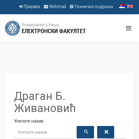
Пријава
Webmail
Техничка подршка
Драган Б.
Живановић
Унесите назив