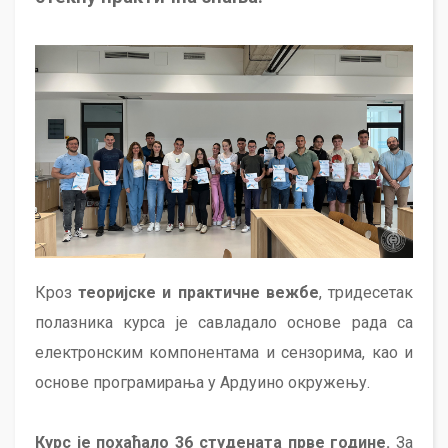
Кроз
теоријске и практичне вежбе
, тридесетак
полазника курса је савладало основе рада са
електронским компонентама и сензорима, као и
основе програмирања у Ардуино окружењу.
Курс је похађало 36 студената прве године.
За