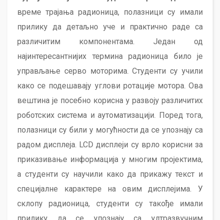
време трајања радионица, полазници су имали
прилику да детаљно уче и практично раде са
различитим компонентама. Један од
најинтересантнијих термина радионица било је
управљање серво моторима. Студенти су учили
како се подешавају углови ротације мотора. Ова
вештина је посебно корисна у развоју различитих
роботских система и аутоматизацији. Поред тога,
полазници су били у могућности да се упознају са
радом дисплеја. LCD дисплеји су врло корисни за
приказивање информација у многим пројектима,
а студенти су научили како да прикажу текст и
специјалне карактере на овим дисплејима. У
склопу радионица, студенти су такође имали
прилику да се упознају са ултразвучним