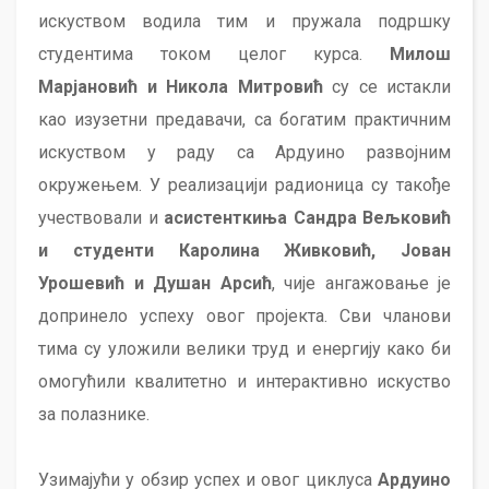
искуством водила тим и пружала подршку
студентима током целог курса.
Милош
Марјановић и Никола Митровић
су се истакли
као изузетни предавачи, са богатим практичним
искуством у раду са Ардуино развојним
окружењем. У реализацији радионица су такође
учествовали и
асистенткиња Сандра Вељковић
и студенти Каролина Живковић, Јован
Урошевић и Душан Арсић
, чије ангажовање је
допринело успеху овог пројекта. Сви чланови
тима су уложили велики труд и енергију како би
омогућили квалитетно и интерактивно искуство
за полазнике.
Узимајући у обзир успех и овог циклуса
Ардуино