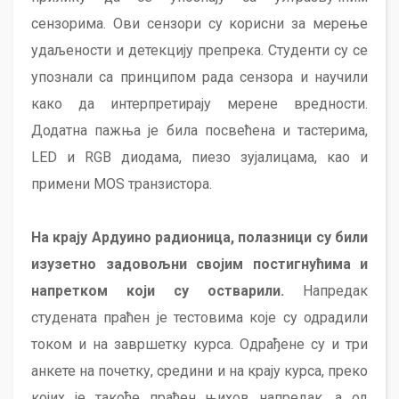
сензорима. Ови сензори су корисни за мерење
удаљености и детекцију препрека. Студенти су се
упознали са принципом рада сензора и научили
како да интерпретирају мерене вредности.
Додатна пажња је била посвећена и тастерима,
LED и RGB диодама, пиезо зујалицама, као и
примени MOS транзистора.
На крају Ардуино радионица, полазници су били
изузетно задовољни својим постигнућима и
напретком који су остварили.
Напредак
студената праћен је тестовима које су одрадили
током и на завршетку курса. Одрађене су и три
анкете на почетку, средини и на крају курса, преко
којих је такође праћен њихов напредак, а од