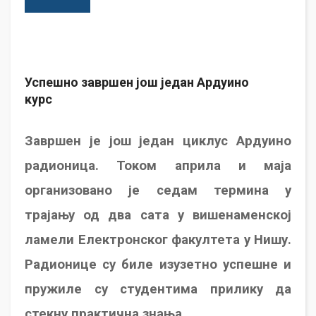
Успешно завршен још један Ардуино
курс
Завршен је још један циклус Ардуино
радионица. Током априла и маја
организовано је седам термина у
трајању од два сата у вишенаменској
ламели Електронског факултета у Нишу.
Радионице су биле изузетно успешне и
пружиле су студентима прилику да
стекну практична знања.