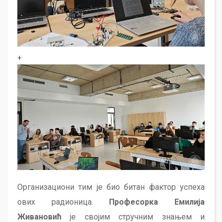
+
Организациони тим је био битан фактор успеха
ових радионица.
Професорка Емилија
Живановић
је својим стручним знањем и