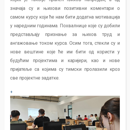
значаја су и њихови позитивни коментари о
самом курсу који ће нам бити додатна мотивација
у наредним годинама. Похвалнице које су добили
представљају признање за њихов труд и
ангажовање током курса. Осим тога, стекли су и
нове вештине које ће им бити од користи у
будућим пројектима и каријери, као и нове
пријатеље са којима су тимски пролазили кроз
све пројектне задатке.
+