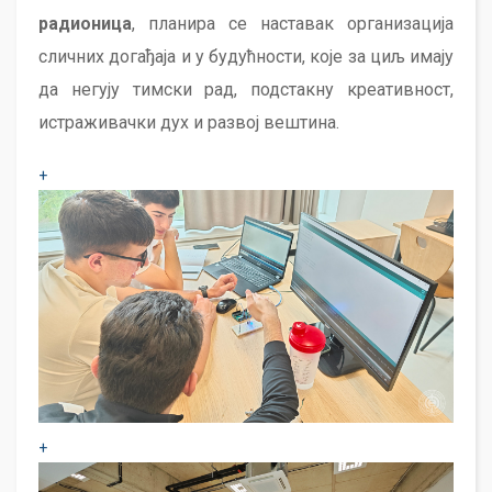
радионица
, планира се наставак организација
сличних догађаја и у будућности, које за циљ имају
да негују тимски рад, подстакну креативност,
истраживачки дух и развој вештина.
+
+