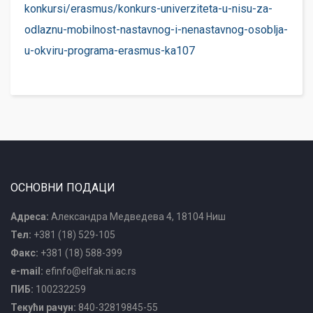
konkursi/erasmus/konkurs-univerziteta-u-nisu-za-
odlaznu-mobilnost-nastavnog-i-nenastavnog-osoblja-
u-okviru-programa-erasmus-ka107
ОСНОВНИ ПОДАЦИ
Адреса:
Александра Медведева 4, 18104 Ниш
Тел:
+381 (18) 529-105
Факс:
+381 (18) 588-399
e-mail:
efinfo@elfak.ni.ac.rs
ПИБ:
100232259
Текући рачун:
840-32819845-55