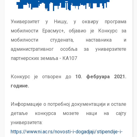
Универзитет у Нишу, у оквиру програма
мобилности Ерасмус+, објавио је Конкурс за
мобилности студената, наставника и
административног особља за универзитете
партнерских земаља - КА107
Конкурс је отворен до
10. фебруара 2021.
године.
Информације о потребној документацији и остале
детаље конкурса мозете наци на сајту
универзитета:
https://www.ni.ac.rs/novosti-i-dogadjaji/stipendije-i-