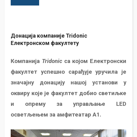
Донација компаније Tridonic
Електронском факултету
Компанија
Tridonic
са којом Електронски
факултет успешно сарађује уручила је
значајну донацију нашој установи у
оквиру које је факултет добио светиљке
и опрему за управљање
LED
осветљењем за амфитеатар А1
.