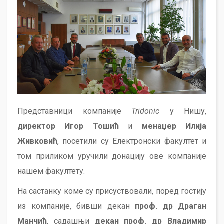
Представници компаније
Tridonic
у Нишу,
директор Игор Тошић
и
менаџер Илија
Живковић
, посетили су Електронски факултет и
том приликом уручили донацију ове компаније
нашем факултету.
На састанку коме су присуствовали, поред гостију
из компаније, бивши декан
проф. др Драган
Манчић
, садашњи
декан проф. др Владимир