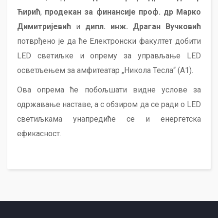
Ћирић
,
продекан за финансије проф. др Марко
Димитријевић
и
дипл. инж. Драган Вучковић
потврђено је да ће Електронски факултет добити
LED светиљке и опрему за управљање LED
осветљењем за амфитеатар „Никола Тесла“ (А1).
Ова опрема ће побољшати видне услове за
одржавање наставе, а с обзиром да се ради о LED
светиљкама унапредиће се и енергетска
ефикасност.