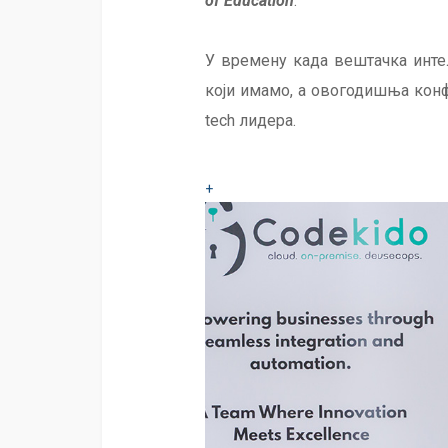
of Education
.
У времену када вештачка интел
који имамо, а овогодишња конф
tech лидера.
+