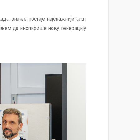
да, знање постаје најснажнији алат
циљем да инспирише нову генерацију