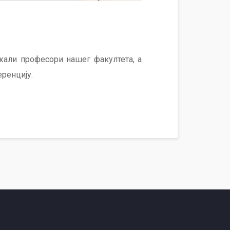
ржали професори нашег факултета, а
еренцију.