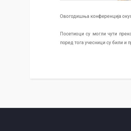
Овогодишња конференција окуп
Посетиоци су могли чути преко
поред тога учесници су били и 