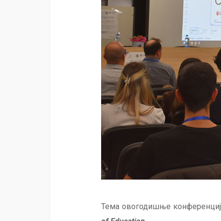
Тема овогодишње конференције