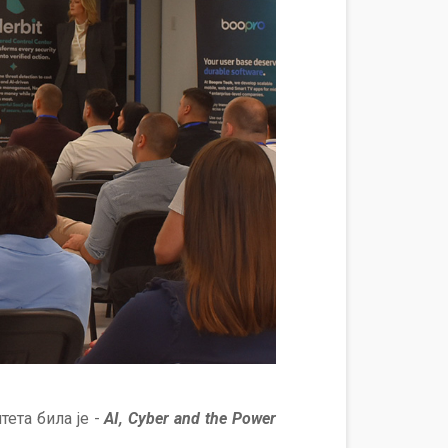
ета била је -
AI, Cyber and the Power