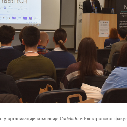
 у организацији компаније
Codekido
и Електронског факулт