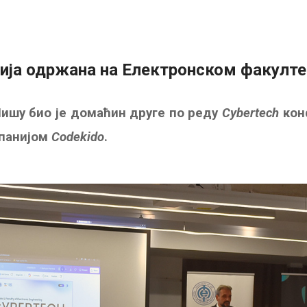
ија одржана на Електронском факулте
ишу био је домаћин друге по реду
Cybertech
конф
мпанијом
Codekido
.