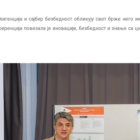
игенција и сајбер безбедност обликују свет брже него ика
еренција повезала је иновације, безбедност и знање са 