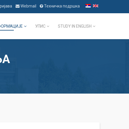
ријава
Webmail
Техничка подршка
ФОРМАЦИЈЕ
УПИС
STUDY IN ENGLISH
ЊА