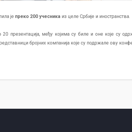
ила је
преко 200 учесника
из целе Србије и иностранства.
 20 презентација, међу којима су биле и оне које су од
представници бројних компанија које су подржале ову конф