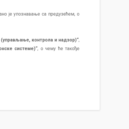
ано је упознавање са предузећем, о
(управљање, контрола и надзор)“
,
онске системе)“
, о чему ће такође