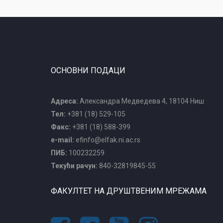
ОСНОВНИ ПОДАЦИ
Адреса:
Александра Медведева 4, 18104 Ниш
Тел:
+381 (18) 529-105
Факс:
+381 (18) 588-399
e-mail:
efinfo@elfak.ni.ac.rs
ПИБ:
100232259
Текући рачун:
840-32819845-55
ФАКУЛТЕТ НА ДРУШТВЕНИМ МРЕЖАМА