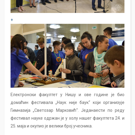
+
Електронски факултет у Нишу и ове године је био
домаћин фестивала „Наук није баук“ који организује
Гимназија „Светозар Марковић“. Једанаести по реду
фестивал науке одржан је у холу нашег факултета 24. и
25. маја и окупио је велики број учесника.