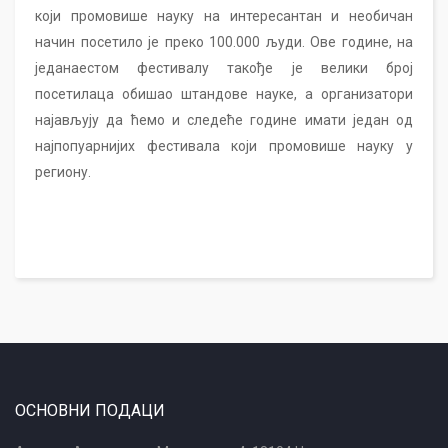
који промовише науку на интересантан и необичан
начин посетило је преко 100.000 људи. Ове године, на
једанаестом фестивалу такође је велики број
посетилаца обишао штандове науке, а организатори
најављују да ћемо и следеће године имати један од
најпопуарнијих фестивала који промовише науку у
региону.
ОСНОВНИ ПОДАЦИ