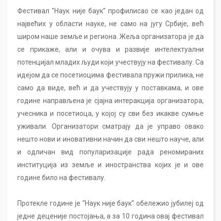
Фестивал "Наук није баук" профилисао се као један од
највећих у области науке, не само на југу Србије, већ
широм наше земље и региона. Жеља организатора је да
се прикаже, али и очува и развије интелектуални
потенцијал младих људи који учествују на фестивалу. Са
идејом да се посетиоцима фестивала пружи прилика, не
само да виде, већ и да учествују у поставкама, и ове
године направљена је сјајна интеракција организатора,
учесника и посетиоца, у којој су сви без икакве сумње
уживали. Организатори сматрају да је управо овако
нешто нови и иновативни начин да сви нешто науче, али
и одличан вид популаризације рада реномираних
институција из земље и иностранства којих је и ове
године било на фестивалу.
Протекле године је “Наук није баук” обележио јубилеј од
једне деценије постојања, а за 10 година овај фестивал