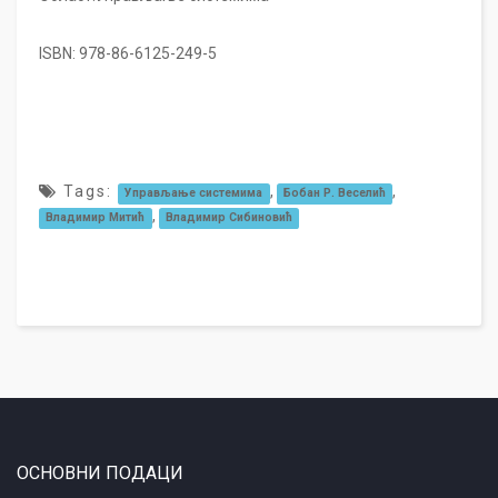
ISBN: 978-86-6125-249-5
Tags:
,
,
Управљање системима
Бобан Р. Веселић
,
Владимир Митић
Владимир Сибиновић
ОСНОВНИ ПОДАЦИ