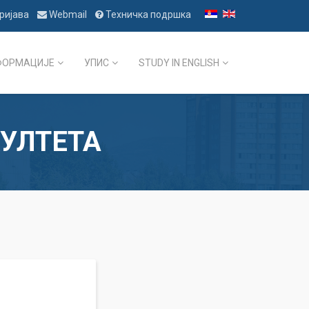
ријава
Webmail
Техничка подршка
ФОРМАЦИЈЕ
УПИС
STUDY IN ENGLISH
УЛТЕТА