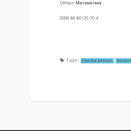
Област:
Математика
ISBN: 86-80135-70-4
Tags:
,
Помоћни уџбеници
Математ