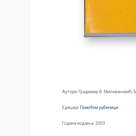
Аутори: Градимир В. Миловановић; 
Едиција:
Помоћни уџбеници
Година издања: 2003.