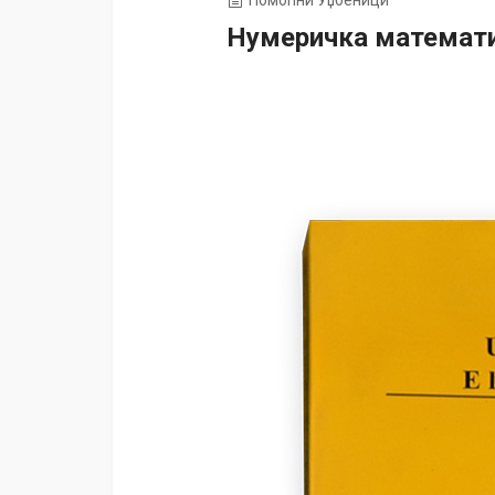
Помоћни Уџбеници
Нумеричка математи