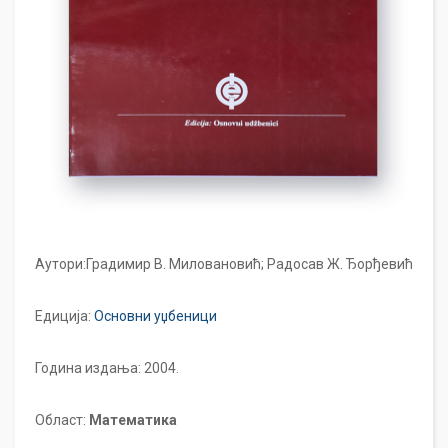
Аутори:Градимир В. Миловановић; Радосав Ж. Ђорђевић
Едиција:
Основни уџбеници
Година издања: 2004.
Област:
Математика