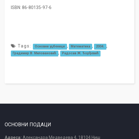
ISBN: 86-80135-97-6
Tags:
,
,
,
Основни уџбеници
Математика
2004.
,
Градимир В. Миловановић
Радосав Ж. Ђорђевић
ОСНОВНИ ПОДАЦИ
Адреса:
Александра Медведева 4, 18104 Ниш