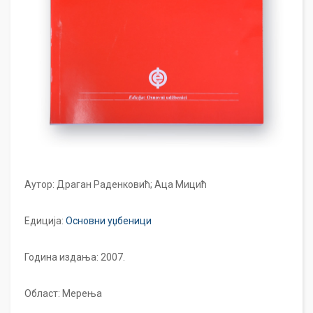
Аутор: Драган Раденковић; Аца Мицић
Едиција:
Основни уџбеници
Година издања: 2007.
Област: Мерења