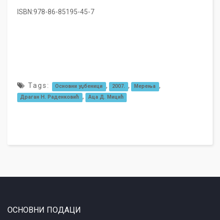
ISBN:978-86-85195-45-7
Tags:
,
,
,
Основни уџбеници
2007.
Мерења
,
Драган Н. Раденковић
Аца Д. Мицић
ОСНОВНИ ПОДАЦИ