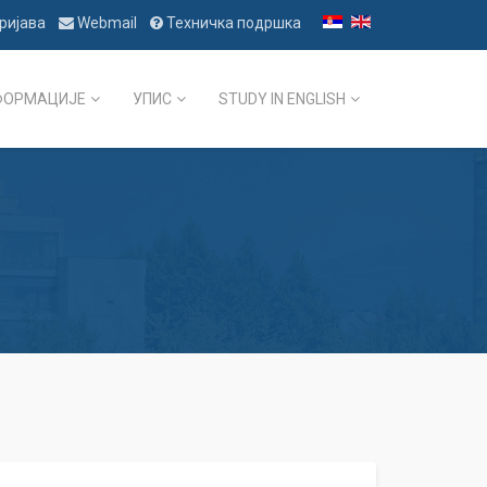
ријава
Webmail
Техничка подршка
ФОРМАЦИЈЕ
УПИС
STUDY IN ENGLISH