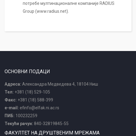
потребе мултинационалне компаније RADIUS
Group (www.radius.net).
ОСНОВНИ ПОДАЦИ
Адреса:
Александра Медведева 4, 18104 Ниш
Тел:
+381 (18) 529-105
Факс:
+381 (18) 588-399
e-mail:
efinfo@elfak.ni.ac.rs
ПИБ:
100232259
Текући рачун:
840-32819845-55
ФАКУЛТЕТ НА ДРУШТВЕНИМ МРЕЖАМА