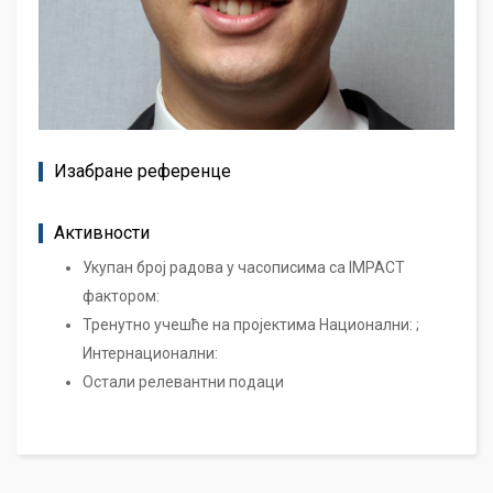
Изабране референце
Активности
Укупан број радова у часописима са IMPACT
фактором:
Тренутно учешће на пројектима Национални: ;
Интернационални:
Остали релевантни подаци