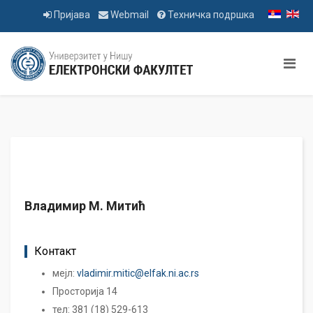
Пријава
Webmail
Техничка подршка
Владимир М. Митић
Контакт
мејл:
vladimir.mitic@elfak.ni.ac.rs
Просторија 14
тел: 381 (18) 529-613