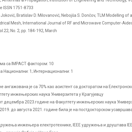
, Antennas & Propagation, Institution of Engineering and Technology, Vo
ine ISSN 1751-8733
J. Joković, Bratislav D. Milovanović, Nebojša S. Dončov, TLM Modelling of
drical Mesh, International Journal of RF and Microwave Computer-Aided
ol.22, No. 2, pp. 184-192, March
има са IMPACT фактором: 10
а Национални: 1; Интернационални: 1
е ангажована је са 70% као асистент са докторатом на Електронск
лтету инжењерских наука Универзитета у Крагујевцу
т децембра 2023.године на Факултету инжењерских наука Универз
019. до августа 2021. године била је на постдокторском усавршав
дружења инжењера електротехнике, IEEE удружења и друштава IEEE 