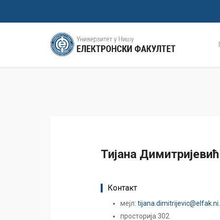
Тијана Димитријевић
Контакт
мејл:
tijana.dimitrijevic@elfak.ni
просторија 302