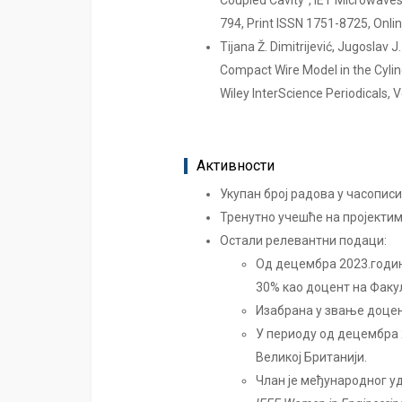
Coupled Cavity”, IET Microwaves
794, Print ISSN 1751-8725, Onl
Tijana Ž. Dimitrijević, Jugoslav 
Compact Wire Model in the Cylin
Wiley InterScience Periodicals, V
Активности
Укупан број радова у часопис
Тренутно учешће на пројектим
Остали релевантни подаци:
Од децембра 2023.годин
30% као доцент на Факу
Изабрана у звање доцен
У периоду од децембра 2
Великој Британији.
Члан је међународног у