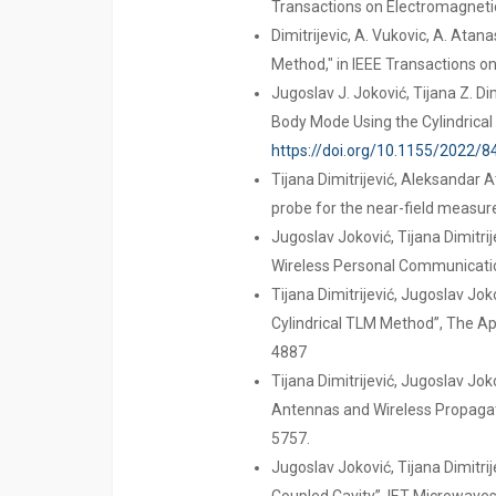
Transactions on Electromagneti
Dimitrijevic, A. Vukovic, A. Atan
Method," in IEEE Transactions o
Jugoslav J. Joković, Tijana Z. D
Body Mode Using the Cylindrica
https://doi.org/10.1155/2022/
Tijana Dimitrijević, Aleksandar
probe for the near-field measu
Jugoslav Joković, Tijana Dimitr
Wireless Personal Communication
Tijana Dimitrijević, Jugoslav J
Cylindrical TLM Method”, The Ap
4887
Tijana Dimitrijević, Jugoslav Jo
Antennas and Wireless Propagati
5757.
Jugoslav Joković, Tijana Dimitrij