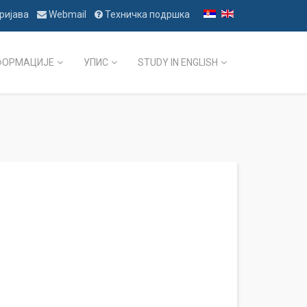
ријава
Webmail
Техничка подршка
ФОРМАЦИЈЕ
УПИС
STUDY IN ENGLISH