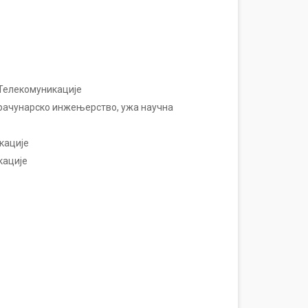
 Телекомуникације
 рачунарско инжењерство, ужа научна
кације
кације