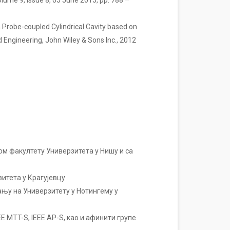
lume 9, Issue 8, 05 June 2015, pp. 788 –
 a Probe-coupled Cylindrical Cavity based on
 Engineering, John Wiley & Sons Inc., 2012
ом факултету Универзитета у Нишу и са
итета у Крагујевцу
ању на Универзитету у Нотингему у
MTT-S, IEEE АP-S, као и афинити групе