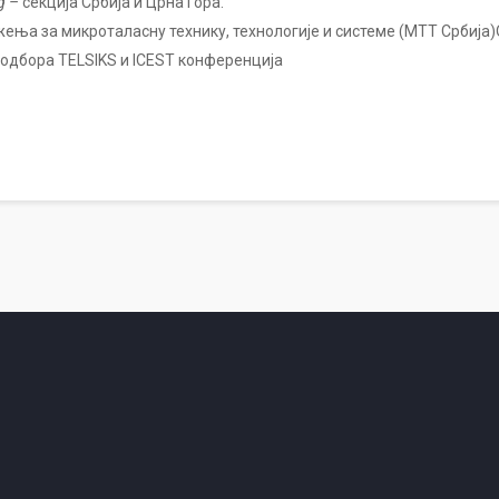
ng
–
секција Србија и Црна Гора.
ужења за микроталасну технику, технологије и системе (МТТ Србија
 одбора TELSIKS и ICEST конференција