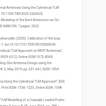
formal Antennas Using the Cylindrical TLM
oi: 10.1109/TAP.2023.3260633.
al Modeling of the Bent Antenna in an On-
le ID 8486740, 7 pages, 2022.
haruddin (2020). Calibration of the loop
, 1-7. doi:10.1017/S1759078720000690
ylindrical TLM Approach on IMCP Antennas”,
: 0929-6212, Online ISSN:1572-834X,
-Ring-Slot Antenna Design using the
, 5, May 2019, pp. 631-641, ISSN: 1054-
nna Using the Cylindrical TLM Approach”, IEEE
 Print ISSN: 1536-1225, Online ISSN: 1548-
cal TLM Modelling of a Coaxially Loaded Probe-