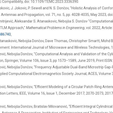
c Compatibility, doi: 10.1109/TEMC.2023.3336390.
askovic, J. Jokovic, P. Sewell and N. S. Dončov, "Holistic Analysis of Con
n Antennas and Propagation, vol. 71, no. 5, pp. 4028-4035, May 2023, d
imitrijević, Aleksandar S. Atanaskovic, Nebojša S. Dončov "Computation
l TLM Approach,"
Mathematical Problems in Engineering
, vol. 2022, Artic
8486740
.
 Atanaskovic, Nebojša Dončov, Dave Thomas, Christopher Smartt, Mohd Ba
rement. International Journal of Microwave and Wireless Technologies
ijević, Nebojša Dončov, “Computational Analysis and Validation of the C
, Springer, Volume 106, Issue 3, pp 1573–1589, June 2019, Print ISSN
oković, Nebojša Dončov, “Frequency Adjustable Dual-Band Microstrip Gap
plied Computational Electromagnetics Society Journal, ACES, Volume 34
ković, Nebojša Dončov, “Efficient Modeling of a Circular Patch-Ring Ante
on Letters, IEEE, Volume 16, Issuе 1, December 2017, 2070-2073, 2017.
ević, Nebojša Dončov, Bratislav Milovanović, “Efficient Integral Cylindri