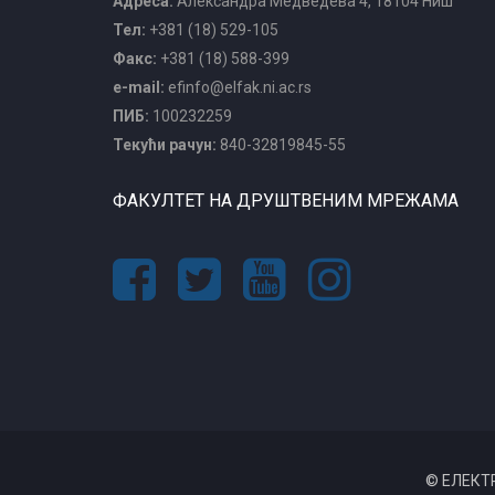
Адреса:
Александра Медведева 4, 18104 Ниш
Тел:
+381 (18) 529-105
Факс:
+381 (18) 588-399
e-mail:
efinfo@elfak.ni.ac.rs
ПИБ:
100232259
Текући рачун:
840-32819845-55
ФАКУЛТЕТ НА ДРУШТВЕНИМ МРЕЖАМА
© ЕЛЕКТ