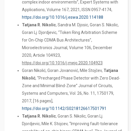
complex indoor environments”, Expert Systems with
Applications, Volume 167, 2021, ISSN 0957-4174,
https://doi.org/10.1016/j.eswa.2020.114188
Tatjana R. Nikolic
, Sandra M. Djosic, Goran S. Nikolic,
Goran Lj. Djordjevic, “Token Ring Arbitration Scheme
for On-Chip CDMA Bus Architectures”,
Microelectronics Journal, Volume 106, December
2020, Article 104923,
https://doi.org/10.1016/j.mejo.2020.104923
Goran Nikolić, Goran Jovanović, Mile Stojčev,
Tatjana
Nikolić
, “Precharged Phase Detector with Zero Dead-
Zone and Minimal Blind-Zone” Journal of Circuits,
Systems and Computers, Vol. 26, No. 11, 1750179,
2017, [16 pages],
https://doi.org/10.1142/S0218126617501791
Tatjana R. Nikolic
, Goran S. Nikolic, Goran Lj.
Djordjevic, Mile K. Stojcev, “Improving fault-tolerance