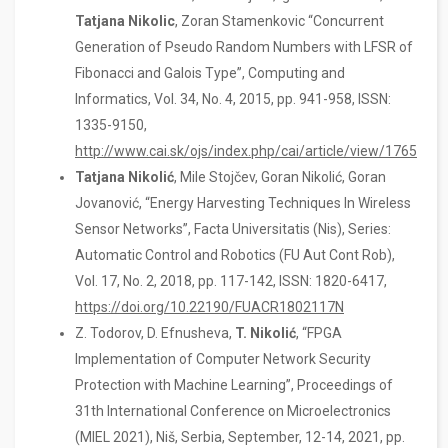
Tatjana
Nikolic
, Zoran Stamenkovic “Concurrent
Generation of Pseudo Random Numbers with LFSR of
Fibonacci and Galois Type”, Computing and
Informatics, Vol. 34, No. 4, 2015, pp. 941-958, ISSN:
1335-9150,
http://www.cai.sk/ojs/index.php/cai/article/view/1765
Tatjana Nikolić
, Mile Stojčev, Goran Nikolić, Goran
Jovanović, “Energy Harvesting Techniques In Wireless
Sensor Networks”, Facta Universitatis (Nis), Series:
Automatic Control and Robotics (FU Aut Cont Rob),
Vol. 17, No. 2, 2018, pp. 117-142, ISSN: 1820-6417,
https://doi.org/10.22190/FUACR1802117N
Z. Todorov, D. Efnusheva,
T. Nikolić
, “FPGA
Implementation of Computer Network Security
Protection with Machine Learning”, Proceedings of
31th International Conference оn Microelectronics
(MIEL 2021), Niš, Serbia, September, 12-14, 2021, pp.