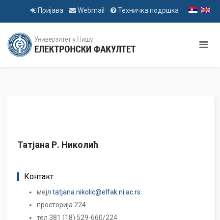
Пријава
Webmail
Техничка подршка
Татјана Р. Николић
Контакт
мејл
tatjana.nikolic@elfak.ni.ac.rs
просторија 224
тел 381 (18) 529-660/224