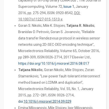
capability of on-chip binary CDMA bus”, The Journal of
Supercomputing, Volume 72,
Issue 1,
January
2016, pp. 275-294, ISSN: 0920-8542,
DOI:
10.1007/s11227-015-1513-x
Goran S. Nikolic, Mile K. Stojcev,
Tatjana R. Nikolic
,
Branislav D. Petrovic, Goran S. Jovanovic, “Reliable
data transfer Rendezvous protocol in wireless sensor
networks using 2D-SEC-DED encoding technique”,
Microelectronics Reliability, Volume 65, October 2016,
pp 289-309, ISSN:0026-2714, 2017 Elsevier Ltd.,
https://doi.org/10.1016/j.microrel.2016.08.017
Tatjana Nikolic
, Goran Nikolic, Mile Stojcev, Zoran
Stamenkovic, “Low-power fault-tolerant interconnect
method based on LCDMA and duplication”,
Microelectronics Reliability, Vol. 55, No. 1, January
2015, pp. 272–281, ISSN: 0026-2714,
doi:
10.1016/j.microrel.2014.09.029
Emina Milovanovic, Mile Stojcev, Igor Milovanovic,