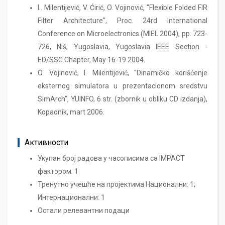
I.. Milentijević, V. Ćirić, O. Vojinović, "Flexible Folded FIR
Filter Architecture", Proc. 24rd International
Conference on Microelectronics (MIEL 2004), pp. 723-
726, Niš, Yugoslavia, Yugoslavia IEEE Section -
ED/SSC Chapter, May 16-19 2004.
O. Vojinović, I. Milentijević, "Dinаmičko korišćenje
eksternog simulаtorа u prezentаcionom sredstvu
SimArch", YUINFO, 6 str. (zbornik u obliku CD izdаnjа),
Kopаonik, mаrt 2006.
Активности
Укупан број радова у часописима са IMPACT
фактором: 1
Тренутно учешће на пројектима Национални: 1;
Интернационални: 1
Остали релевантни подаци