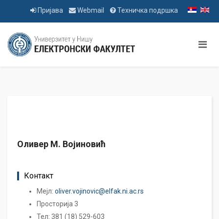
Пријава
Webmail
Техничка подршка
Оливер М. Војиновић
Контакт
Мејл:
oliver.vojinovic@elfak.ni.ac.rs
Просторија 3
Тел: 381 (18) 529-603