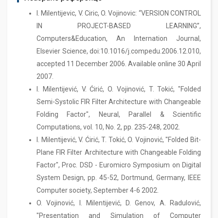
I. Milentijevic, V. Ciric, O. Vojinovic: “VERSION CONTROL
IN PROJECT-BASED LEARNING”,
Computers&Education, An Internation Journal,
Elsevier Science, doi:10.1016/j.compedu.2006.12.010,
accepted 11 December 2006. Available online 30 April
2007.
I. Milentijević, V. Ćirić, O. Vojinović, T. Tokić, "Folded
Semi-Systolic FIR Filter Architecture with Changeable
Folding Factor", Neural, Parallel & Scientific
Computations, vol. 10, No. 2, pp. 235-248, 2002.
I. Milentijević, V. Ćirić, T. Tokić, O. Vojinović, "Folded Bit-
Plane FIR Filter Architecture with Changeable Folding
Factor", Proc. DSD - Euromicro Symposium on Digital
System Design, pp. 45-52, Dortmund, Germany, IEEE
Computer society, September 4-6 2002.
O. Vojinović, I. Milentijević, D. Genov, A. Radulović,
"Presentation and Simulation of Computer