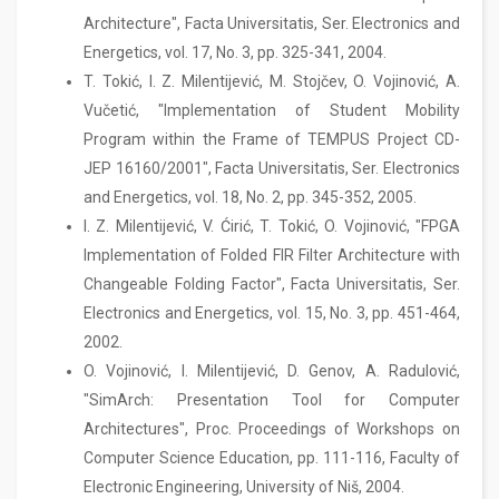
Architecture", Facta Universitatis, Ser. Electronics and
Energetics, vol. 17, No. 3, pp. 325-341, 2004.
T. Tokić, I. Z. Milentijević, M. Stojčev, O. Vojinović, A.
Vučetić, "Implementation of Student Mobility
Program within the Frame of TEMPUS Project CD-
JEP 16160/2001", Facta Universitatis, Ser. Electronics
and Energetics, vol. 18, No. 2, pp. 345-352, 2005.
I. Z. Milentijević, V. Ćirić, T. Tokić, O. Vojinović, "FPGA
Implementation of Folded FIR Filter Architecture with
Changeable Folding Factor", Facta Universitatis, Ser.
Electronics and Energetics, vol. 15, No. 3, pp. 451-464,
2002.
O. Vojinović, I. Milentijević, D. Genov, A. Radulović,
"SimArch: Presentation Tool for Computer
Architectures", Proc. Proceedings of Workshops on
Computer Science Education, pp. 111-116, Faculty of
Electronic Engineering, University of Niš, 2004.