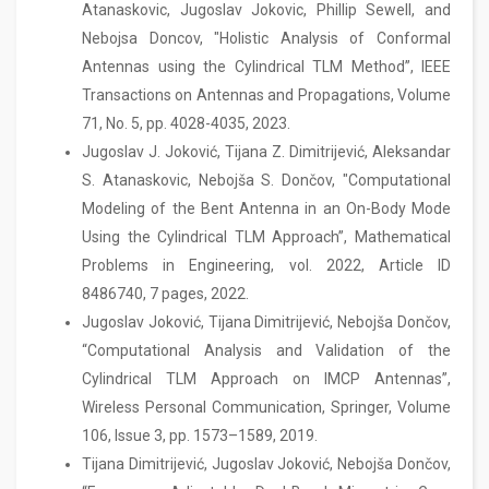
Atanaskovic, Jugoslav Jokovic, Phillip Sewell, and
Nebojsa Doncov, "Holistic Analysis of Conformal
Antennas using the Cylindrical TLM Method”, IEEE
Transactions on Antennas and Propagations, Volume
71, No. 5, pp. 4028-4035, 2023.
Jugoslav J. Joković, Tijana Z. Dimitrijević, Aleksandar
S. Atanaskovic, Nebojša S. Dončov, "Computational
Modeling of the Bent Antenna in an On-Body Mode
Using the Cylindrical TLM Approach”, Mathematical
Problems in Engineering, vol. 2022, Article ID
8486740, 7 pages, 2022.
Jugoslav Joković, Tijana Dimitrijević, Nebojša Dončov,
“Computational Analysis and Validation of the
Cylindrical TLM Approach on IMCP Antennas”,
Wireless Personal Communication, Springer, Volume
106, Issue 3, pp. 1573–1589, 2019.
Tijana Dimitrijević, Jugoslav Joković, Nebojša Dončov,