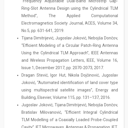
“Frequency Adjustable Dual-Band Microstrip Gap-
Ring-Slot Antenna Design using the Cylindrical TLM
Method”, The Applied Computational
Electromagnetics Society Journal, ACES, Volume 34,
No.5, pp. 631-641, 2019.
Tijana Dimitrijević, Jugoslav Joković, Nebojša Dončov,
“Efficient Modeling of a Circular Patch-Ring Antenna
Using the Cylindrical TLM Approach”, IEEE Antennas
and Wireless Propagation Letters, IEEE, Volume 16,
Issuе 1, December 2017, pp. 2070-2073, 2017.
Dragan Stević, Igor Hut, Nikola Dojčinović, Jugoslav
Joković, “Automated identification of land cover type
using multispectral satellite images”, Energy and
Building, Elsevier, Volume 115, pp. 131–137, 2016.
Jugoslav Joković, Tijana Dimitrijević, Nebojša Dončov,
Bratislav Milovanović, “Efficient Integral Cylindrical
TLM Modelling of a Coaxially Loaded Probe-Coupled
Cavity”, IET Microwaves, Antennas & Propagation, IET,