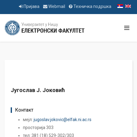
Пријава
Webmail
Техничка подршка
Југослав Ј. Јоковић
Контакт
мејл:
jugoslav.jokovic@elfak.ni.ac.rs
просторија 303
тел: 381 (18) 529-302/303