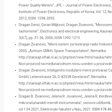
Power Quality Meters”, JPE – Journal of Power Electronics,
Institute of Power Electronics, Republic of Korea, Vol. 12, 
2012, ISSN: 1598-2092.
Dragan Denić, Goran Miljković, Dragan Živanović, ''Microcom
tachometer'', Electronics and electrical engineering, Kaunas
3(67), pp. 31-36, 2006, ISSN 1392-1215
Dragan Živanović, “Merni sistem za testiranje radio frekven
2005, „Astrium GMbH, Space Transportation”, Nemačka.
http://starisajt.elfak.ni.ac.rs/phptest/new/html/nauka/te
Novi proizvod na međunarodnom nivou uveden u proizvodn
Dragan Živanović, Inteligentni modularni merni pretvarač 
GmbH, Leitenstrasse 26, D-82538 Geretsried“, Nemačka.
http://starisajt.elfak.ni.ac.rs/phptest/new/html/nauka/te
Novi proizvod na međunarodnom nivou uveden u proizvodn
Dragan B. Živanović, Jelena R. Jovanović, Jelena R. Đorđevi
mikroračunarskih mernih instrumenata", osnovni udžbenik
od 1.04.2021, Elektronski fakultet u Nišu, 2021. ISBN 978-