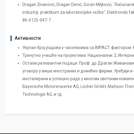
Dragan Živanović, Dragan Denić, Goran Miljković, "Računars
industriji: praktikum za laboratorijske vežbe", Elektronski fa
86-6125-047-7.
Активности
Укупан број радова у часописима са IMPACT фактором: 
Тренутно учешће на пројектима: Национални: 2; Интерн
Остали релевантни подаци: Проф. др Драган Живановић 
уговору у више иностраних и домаћих фирми. Уређаји и с
инсталирани и успешно раде у многим светским комапн
Bayerische Motorenwerke AG, Löcher GmbH, Mattson The
Technologie AG, и тд.