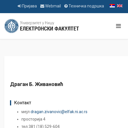
Пријава
Webmail
Техничка подршка
Драган Б. Живановић
Контакт
мејл
dragan.zivanovic@elfak.ni.ac.rs
просторија 4
тел 381 (18) 529-604