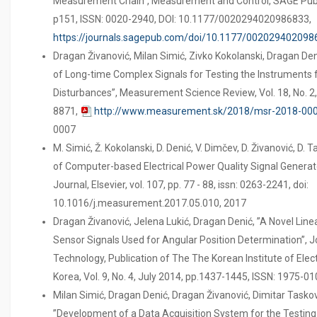
Measurement Chain“, Measurement and Control, SAGE Publi
p151, ISSN: 0020-2940, DOI: 10.1177/0020294020986833,
https://journals.sagepub.com/doi/10.1177/002029402098
Dragan Živanović, Milan Simić, Zivko Kokolanski, Dragan Den
of Long-time Complex Signals for Testing the Instruments f
Disturbances”, Measurement Science Review, Vol. 18, No. 2,
8871,
http://www.measurement.sk/2018/msr-2018-000
0007
М. Simić, Ž. Kokolanski, D. Denić, V. Dimčev, D. Živanović, D.
of Computer-based Electrical Power Quality Signal Genera
Journal, Elsevier, vol. 107, pp. 77 - 88, issn: 0263-2241, doi:
10.1016/j.measurement.2017.05.010, 2017
Dragan Živanović, Jelena Lukić, Dragan Denić, ”A Novel Lin
Sensor Signals Used for Angular Position Determination”, Jo
Technology, Publication of The The Korean Institute of Elect
Korea, Vol. 9, No. 4, July 2014, pp.1437-1445, ISSN: 1975-01
Milan Simić, Dragan Denić, Dragan Živanović, Dimitar Taskov
”Development of a Data Acquisition System for the Testing a