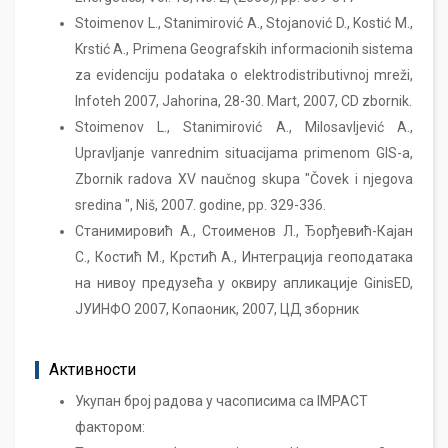
Stoimenov L., Stаnimirović A., Stojаnović D., Kostić M.,
Krstić A., Primenа Geogrаfskih informаcionih sistemа
zа evidenciju podаtаkа o elektrodistributivnoj mreži,
Infoteh 2007, Jаhorinа, 28-30. Mart, 2007, CD zbornik.
Stoimenov L., Stаnimirović A., Milosаvljević A.,
Uprаvljаnje vаnrednim situаcijаmа primenom GIS-a,
Zbornik rаdovа XV nаučnog skupа "Čovek i njegovа
sredinа ", Niš, 2007. godine, pp. 329-336.
Станимировић А., Стоименов Л., Ђорђевић-Кајан
С., Костић М., Крстић А., Интеграција геоподатака
на нивоу предузећа у оквиру апликације GinisED,
JУИНФО 2007, Копаоник, 2007, ЦД зборник
Активности
Укупан број радова у часописима са IMPACT
фактором: