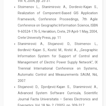
Vol. 4, 2004, pp. 25-31.
Stoimenov L., Stanimirovic A., Dordevic-Kajan S.,
Realization of Component-Based GIS Application
Framework, Conference Proceedings, 7th Agile
Conference on Geographic Information Science, ISBN
9-60524-176-5, Heraklion, Crete, 29 April-1 May, 2004,
Crete University Press, pp. 11
Stanimirović A., Stojanović D., Stoimenov L.,
Đorđević–Kajan S., Kostić M., Krstić A., „Geographic
Information System for Support of Control and
Management of Electric Power Supply Network”, IX
Triennial International Conference on Systems,
Automatic Control and Measurements SAUM, Niš,
2007.
Stojanović D., Djordjević-Kajan S., Stanimirović A.,
Advanced System Software Curricula, Scientific
Journal Facta Universitatis – Series Electronics and
Energetics, Vol. 18, No. 2, (2005), pp. 309-317