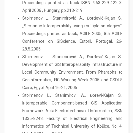
Proceedings printed as book ISBN: 963-229-422-X,
April 2006 , Hungary, pp.213-219.
Stoimenov L., Stanimirović A., Đorđević-Kajan S.,
„Semantic Interoperability using multiple ontologies“,
Proceedings printed as book, AGILE 2005, 8th AGILE
Conference on GIScience, Estoril, Portugal, 26-
28.5.2005.
Stoimenov L., Stanimirović A., Đorđević-Kajan S.,
Development of GIS Interoperability Infrastructure in
Local Community Environment, From Pharaohs to
Geoinformatics, FIG Working Week 2005 and GSDI-8
Cairo, Egypt April 16-21, 2005
Stoimenov L., Stanimirovi A., Đorevi-Kajan S.,
Iнteroperable Component-based GIS Application
Framework, Acta Electrotechnica et Informatica, ISSN
1335-8243, Faculty of Electrical Engineering and
Informatics of Technical University of Košice, No. 4,