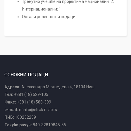
Тренутно учешће на пројектима Национални: 2;
Интернационални: 1
Остали релевантни подаци
ОСНОВНИ ПОДАЦИ
Адреса:
Александра Медведева 4, 18104 Ниш
Тел:
+381 (18) 529-105
Факс:
+381 (18) 588-399
e-mail:
efinfo@elfak.ni.ac.rs
ПИБ:
100232259
Текући рачун:
840-32819845-55