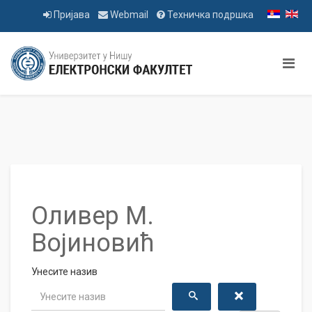
Пријава
Webmail
Техничка подршка
Оливер М.
Војиновић
Унесите назив