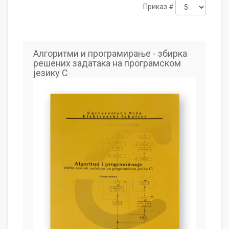
Приказ #
Алгоритми и програмирање - збирка
решених задатака на програмском
језику C