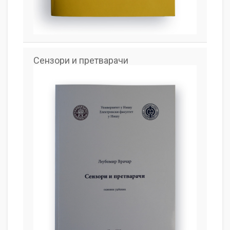
Сензори и претварачи