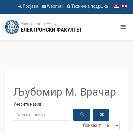
Пријава
Webmail
Техничка подршка
Љубомир М. Врачар
Унесите назив
Приказ #