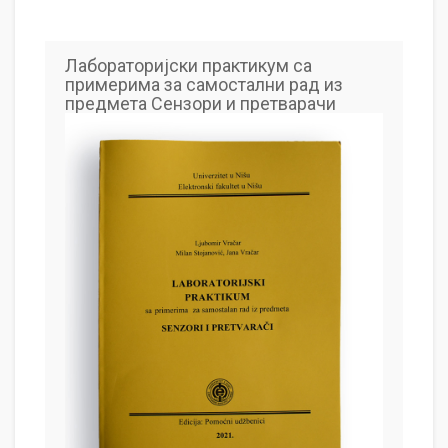
Лабораторијски практикум са
примерима за самостални рад из
предмета Сензори и претварачи