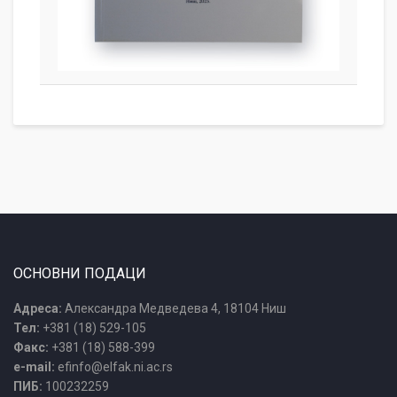
ОСНОВНИ ПОДАЦИ
Адреса:
Александра Медведева 4, 18104 Ниш
Тел:
+381 (18) 529-105
Факс:
+381 (18) 588-399
e-mail:
efinfo@elfak.ni.ac.rs
ПИБ:
100232259