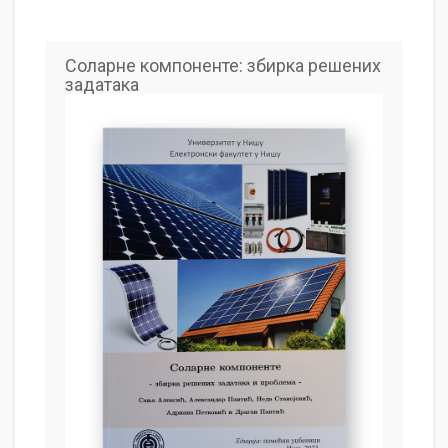
Соларне компоненте: збирка решених
задатака