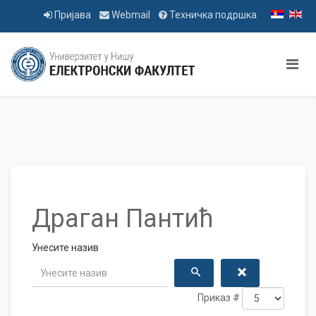
Пријава
Webmail
Техничка подршка
Драган Пантић
Унесите назив
Приказ #