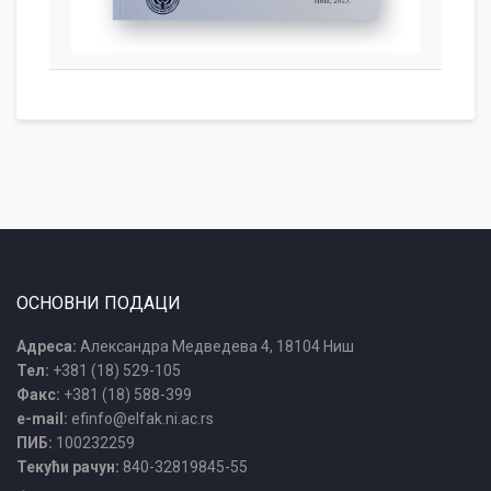
ОСНОВНИ ПОДАЦИ
Адреса:
Александра Медведева 4, 18104 Ниш
Тел:
+381 (18) 529-105
Факс:
+381 (18) 588-399
e-mail:
efinfo@elfak.ni.ac.rs
ПИБ:
100232259
Текући рачун:
840-32819845-55