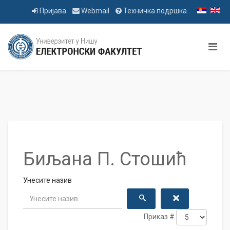
Пријава
Webmail
Техничка подршка
Биљана П. Стошић
Унесите назив
Приказ #